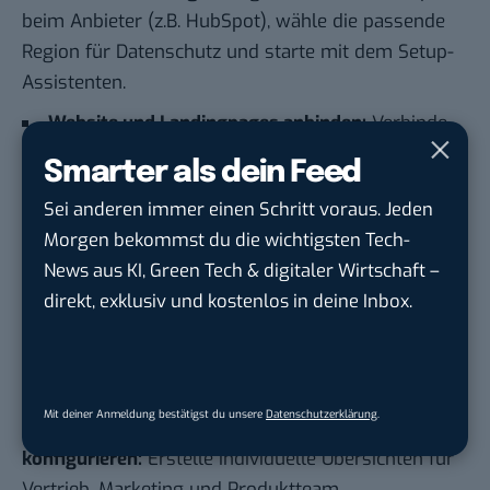
beim Anbieter (z.B.
HubSpot
), wähle die passende
Region für Datenschutz und starte mit dem Setup-
Assistenten.
Website und Landingpages anbinden:
Verbinde
Formulare, Demo-Anfragen und Test-
Smarter als dein Feed
Registrierungen direkt mit dem CRM.
Sei anderen immer einen Schritt voraus. Jeden
Lead-Scoring und Segmentierung einrichten:
Morgen bekommst du die wichtigsten Tech-
Lege Kriterien für die Bewertung fest und lass das
News aus KI, Green Tech & digitaler Wirtschaft –
System automatisch Punkte vergeben.
direkt, exklusiv und kostenlos in deine Inbox.
Automatisierte Onboarding-Strecken erstellen:
Richte E-Mail-Kampagnen für neue Nutzer ein – mit
Tutorials, Tipps und Produkt-Features.
Mit deiner Anmeldung bestätigst du unsere
Datenschutzerklärung
.
Dashboards für Conversion und Nutzeraktivität
konfigurieren:
Erstelle individuelle Übersichten für
Vertrieb, Marketing und Produktteam.