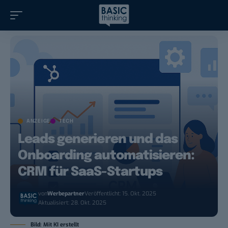
ANZEIGE
TECH
Leads generieren und das
Onboarding automatisieren:
CRM für SaaS-Startups
von
Werbepartner
Veröffentlicht: 15. Okt. 2025
Aktualisiert: 28. Okt. 2025
Bild: Mit KI erstellt