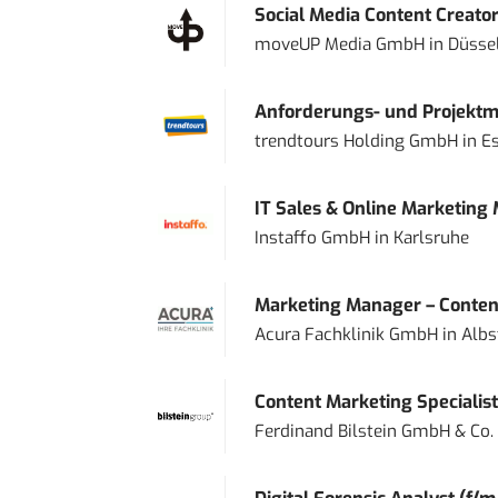
Social Media Content Creato
moveUP Media GmbH
in
Düsse
Anforderungs- und Projektma
trendtours Holding GmbH
in
E
IT Sales & Online Marketing
Instaffo GmbH
in
Karlsruhe
Marketing Manager – Content
Acura Fachklinik GmbH
in
Albs
Content Marketing Specialist 
Ferdinand Bilstein GmbH & Co.