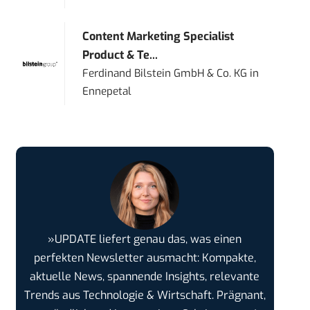
Content Marketing Specialist
Product & Te...
Ferdinand Bilstein GmbH & Co. KG
in
Ennepetal
»UPDATE liefert genau das, was einen
perfekten Newsletter ausmacht: Kompakte,
aktuelle News, spannende Insights, relevante
Trends aus Technologie & Wirtschaft. Prägnant,