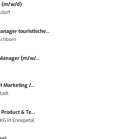
r (m/w/d)
ldorf
nager touristische...
schborn
 Manager (m/w/...
 Marketing /...
tadt
Product & Te...
 KG
in
Ennepetal