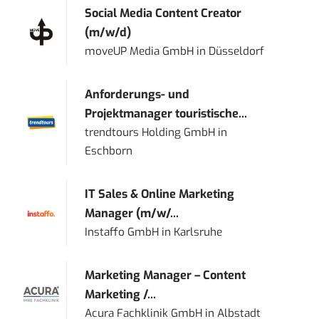
Social Media Content Creator
(m/w/d)
moveUP Media GmbH
in
Düsseldorf
Anforderungs- und
Projektmanager touristische...
trendtours Holding GmbH
in
Eschborn
IT Sales & Online Marketing
Manager (m/w/...
Instaffo GmbH
in
Karlsruhe
Marketing Manager – Content
Marketing /...
Acura Fachklinik GmbH
in
Albstadt