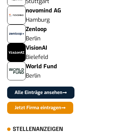
Stuttgart
novomind AG
Hamburg
Zenloop
Berlin
VisionAI
Bielefeld
World Fund
Berlin
Alle Einträge ansehen
Jetzt Firma eintragen
STELLENANZEIGEN