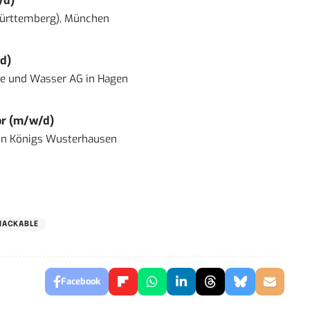
/d)
ürttemberg), München
d)
ie und Wasser AG
in
Hagen
or (m/w/d)
in
Königs Wusterhausen
NACKABLE
Facebook