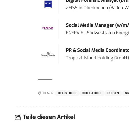
Digital Forensic Analyst (f/m
ZEISS
in
Oberkochen (Baden-W
Social Media Manager (w/m/
ENERVIE - Südwestfalen Energ
PR & Social Media Coordinat
Tropical Island Holding GmbH
THEMEN:
BTLISTICLE
NOFEATURE
REISEN
S
Teile diesen Artikel