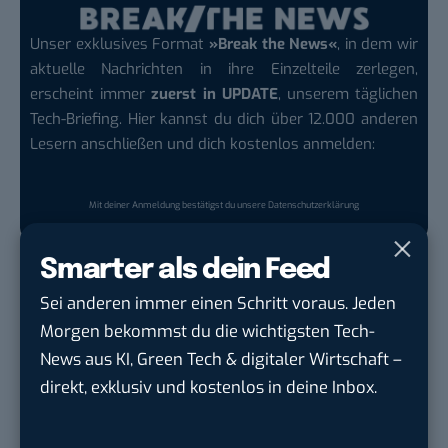
Unser exklusives Format
»Break the News«
, in dem wir
aktuelle Nachrichten in ihre Einzelteile zerlegen,
erscheint immer
zuerst in UPDATE
, unserem täglichen
Tech-Briefing. Hier kannst du dich über 12.000 anderen
Lesern anschließen und dich kostenlos anmelden:
Mit deiner Anmeldung bestätigst du unsere
Datenschutzerklärung
Auch interessant:
Smarter als dein Feed
Größtes Datenleck aller Zeiten: 3,5 Milliarden
Sei anderen immer einen Schritt voraus. Jeden
WhatsApp-Nutzer betroffen
Morgen bekommst du die wichtigsten Tech-
Gemini 3: Google macht auf Anti-ChatGPT
News aus KI, Green Tech & digitaler Wirtschaft –
OpenAI will ChatGPT den Gedankenstrich
direkt, exklusiv und kostenlos in deine Inbox.
austreiben
Bidirektionales Laden: Wird E-Autofahren bald