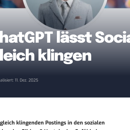
ChatGPT lässt Soci
leich klingen
alisiert: 11. Dez. 2025
gleich klingenden Postings in den sozialen