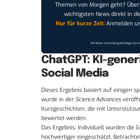
Themen von Morgen geht? Übe
wichtigsten News direkt in di
Nur für kurze Zeit:
Anmelden und
Mit deiner Anmeldung bestätigst du u
ChatGPT: KI-gener
Social Media
Dieses Ergebnis basiert auf einigen s
wurde in der
Science Advances
veröffe
Kurzgeschichten, die mit Unterstütz
bewertet werden.
Das Ergebnis: Individuell wurden die G
hochwertiger eingeschätzt. Betrachtet