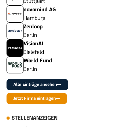
Stuttgart
novomind AG
Hamburg
Zenloop
Berlin
VisionAI
Bielefeld
World Fund
Berlin
Alle Einträge ansehen
Jetzt Firma eintragen
STELLENANZEIGEN