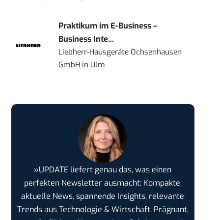
Praktikum im E-Business –
Business Inte...
Liebherr-Hausgeräte Ochsenhausen
GmbH
in
Ulm
»UPDATE liefert genau das, was einen
perfekten Newsletter ausmacht: Kompakte,
aktuelle News, spannende Insights, relevante
Trends aus Technologie & Wirtschaft. Prägnant,