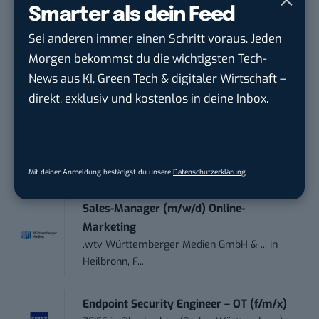
Smarter als dein Feed
Performance Marketing Manager
Schwerpunkt Pai...
Sei anderen immer einen Schritt voraus. Jeden
EDEKA Südwest Stiftung & Co. KG
in
Morgen bekommst du die wichtigsten Tech-
Offenburg
News aus KI, Green Tech & digitaler Wirtschaft –
direkt, exklusiv und kostenlos in deine Inbox.
Social Media Consultant & Account Lead
(m...
Social DNA GmbH
in
Frankfurt am Main,
Frankfurt am Main
Mit deiner Anmeldung bestätigst du unsere
Datenschutzerklärung
.
Sales-Manager (m/w/d) Online-
Marketing
.wtv Württemberger Medien GmbH & ...
in
Heilbronn, F...
Endpoint Security Engineer – OT (f/m/x)