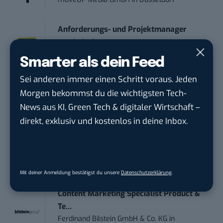
Anforderungs- und Projektmanager
touristische...
trendtours Holding GmbH
in
Eschborn
Smarter als dein Feed
Sei anderen immer einen Schritt voraus. Jeden
IT Sales & Online Marketing Manager
Morgen bekommst du die wichtigsten Tech-
(m/w/...
News aus KI, Green Tech & digitaler Wirtschaft –
Instaffo GmbH
in
Karlsruhe
direkt, exklusiv und kostenlos in deine Inbox.
Marketing Manager – Content
Marketing /...
Acura Fachklinik GmbH
in
Albstadt
Mit deiner Anmeldung bestätigst du unsere
Datenschutzerklärung
.
Content Marketing Specialist Product &
Te...
Ferdinand Bilstein GmbH & Co. KG
in