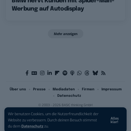
BMW nervt Kunden mit Spider-Man-
Werbung auf Autodisplay
Mehr anzeigen
Über uns
Presse
Mediadaten
Firmen
Impressum
Datenschutz
© 2003 - 2026 BASIC thinking GmbH
Wir benutzen Cookies, um die Nutzerfreundlichkeit der
Alles
iPhone 17 Pro sichern:
Für 1 € +
Website zu verbessern. Durch deinen Besuch stimmst
klar!
200 € Hardware-Bonus!
du dem
Datenschutz
zu.