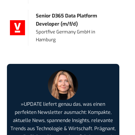
Senior D365 Data Platform
Developer (m/f/d)
Sportfive Germany GmbH
in
Hamburg
»UPDATE liefert genau das, was einen
perfekten Newsletter ausmacht: Kompakte,
aktuelle News, spannende Insights, relevante
Trends aus Technologie & Wirtschaft. Prägnant,