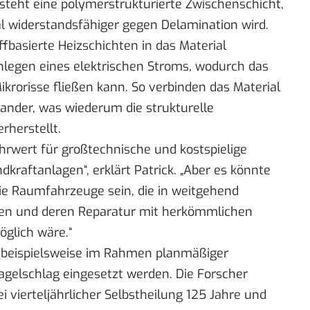
steht eine polymerstrukturierte Zwischenschicht,
al widerstandsfähiger gegen Delamination wird.
ffbasierte Heizschichten in das Material
Anlegen eines elektrischen Stroms, wodurch das
ikrorisse fließen kann. So verbinden das Material
ander, was wiederum die strukturelle
rherstellt.
ehrwert für großtechnische und kostspielige
aftanlagen“, erklärt Patrick. „Aber es könnte
ie Raumfahrzeuge sein, die in weitgehend
en und deren Reparatur mit herkömmlichen
glich wäre.“
ng beispielsweise im Rahmen planmäßiger
gelschlag eingesetzt werden. Die Forscher
i vierteljährlicher Selbstheilung 125 Jahre und