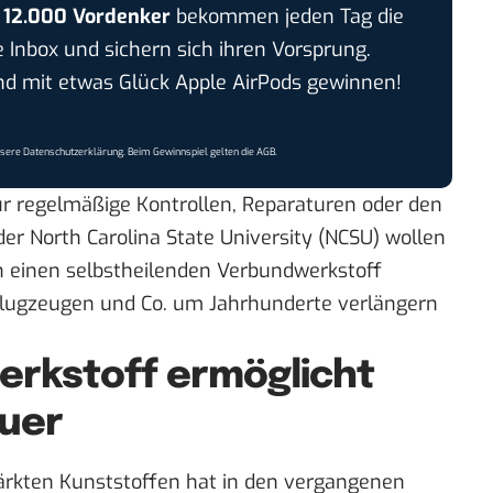
r
12.000 Vordenker
bekommen jeden Tag die
e Inbox und sichern sich ihren Vorsprung.
 mit etwas Glück Apple AirPods gewinnen!
nsere
Datenschutzerklärung
. Beim Gewinnspiel gelten die
AGB
.
 regelmäßige Kontrollen, Reparaturen oder den
er North Carolina State University (NCSU) wollen
n
einen selbstheilenden Verbundwerkstoff
Flugzeugen und Co. um Jahrhunderte verlängern
erkstoff ermöglicht
uer
ärkten Kunststoffen hat in den vergangenen