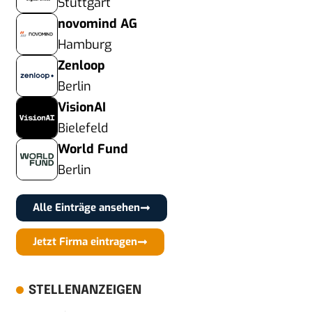
Stuttgart
novomind AG
Hamburg
Zenloop
Berlin
VisionAI
Bielefeld
World Fund
Berlin
Alle Einträge ansehen
Jetzt Firma eintragen
STELLENANZEIGEN