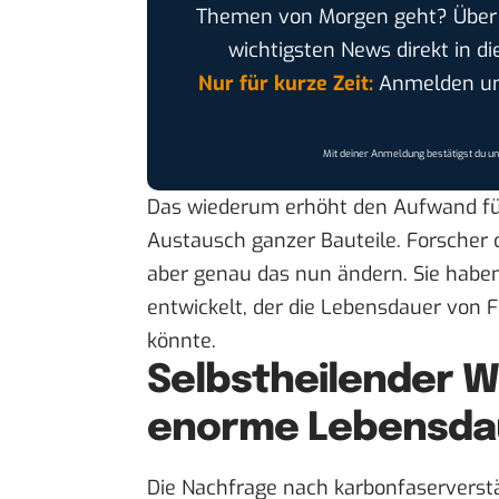
Themen von Morgen geht? Übe
wichtigsten News direkt in di
Nur für kurze Zeit:
Anmelden und
Mit deiner Anmeldung bestätigst du u
Das wiederum erhöht den Aufwand für
Austausch ganzer Bauteile. Forscher d
aber genau das nun ändern. Sie habe
entwickelt
, der die Lebensdauer von 
könnte.
Selbstheilender W
enorme Lebensda
Die Nachfrage nach karbonfaserverst