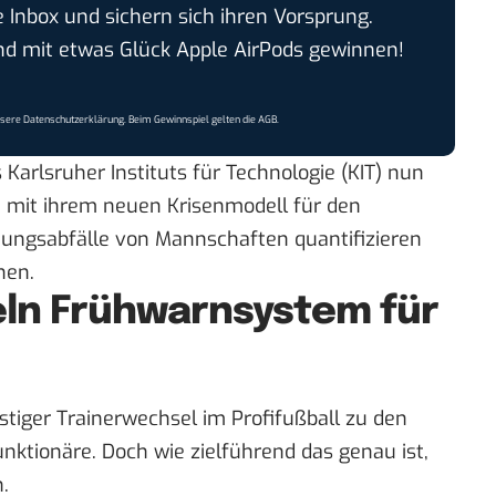
e Inbox und sichern sich ihren Vorsprung.
 mit etwas Glück Apple AirPods gewinnen!
nsere
Datenschutzerklärung
. Beim Gewinnspiel gelten die
AGB
.
 Karlsruher Instituts für Technologie
(KIT) nun
 mit ihrem neuen Krisenmodell für den
stungsabfälle von Mannschaften quantifizieren
hen.
eln Frühwarnsystem für
istiger Trainerwechsel im Profifußball zu den
ktionäre. Doch wie zielführend das genau ist,
.