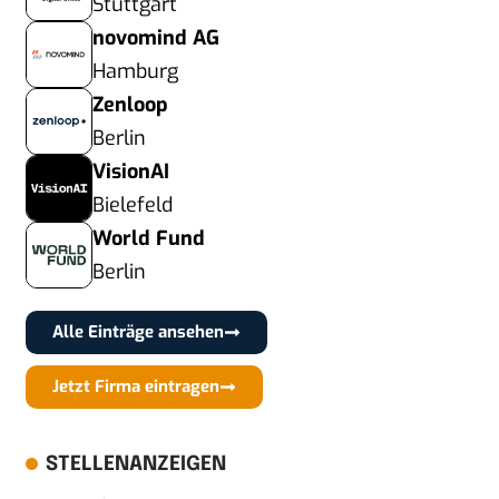
Stuttgart
novomind AG
Hamburg
Zenloop
Berlin
VisionAI
Bielefeld
World Fund
Berlin
Alle Einträge ansehen
Jetzt Firma eintragen
STELLENANZEIGEN