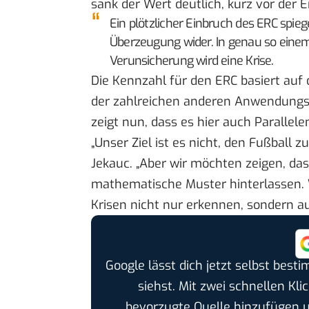
sank der Wert deutlich, kurz vor der E
Ein plötzlicher Einbruch des ERC spieg
Überzeugung wider. In genau so eine
Verunsicherung wird eine Krise.
Die Kennzahl für den ERC basiert auf
der zahlreichen anderen Anwendungsbe
zeigt nun, dass es hier auch Parallele
„Unser Ziel ist es nicht, den Fußball 
Jekauc. „Aber wir möchten zeigen, da
mathematische Muster hinterlassen. 
Krisen nicht nur erkennen, sondern a
Google lässt dich jetzt selbst bes
siehst. Mit zwei schnellen Kli
bevorzugte Quelle hinzufügen 