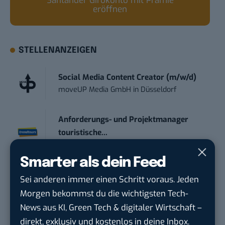
Santander Girokonto mit Prämie
eröffnen
STELLENANZEIGEN
Social Media Content Creator (m/w/d)
moveUP Media GmbH
in
Düsseldorf
Anforderungs- und Projektmanager
touristische...
trendtours Holding GmbH
in
Eschborn
Smarter als dein Feed
IT Sales & Online Marketing Manager
Sei anderen immer einen Schritt voraus. Jeden
(m/w/...
Morgen bekommst du die wichtigsten Tech-
Instaffo GmbH
in
Karlsruhe
News aus KI, Green Tech & digitaler Wirtschaft –
direkt, exklusiv und kostenlos in deine Inbox.