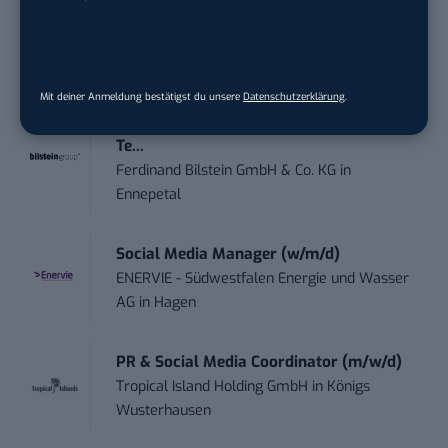
Marketing Manager – Content
Marketing /...
Acura Fachklinik GmbH
in
Albstadt
Mit deiner Anmeldung bestätigst du unsere
Datenschutzerklärung
.
Content Marketing Specialist Product &
Te...
Ferdinand Bilstein GmbH & Co. KG
in
Ennepetal
Social Media Manager (w/m/d)
ENERVIE - Südwestfalen Energie und Wasser
AG
in
Hagen
PR & Social Media Coordinator (m/w/d)
Tropical Island Holding GmbH
in
Königs
Wusterhausen