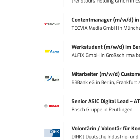
trendtours Holding GmbH
in
E
Contentmanager (m/w/d) in T
TECVIA Media GmbH
in
Münch
Werkstudent (m/w/d) im Ber
ALFIX GmbH
in
Großschirma be
Mitarbeiter (m/w/d) Custome
BBBank eG
in
Berlin, Frankfurt
Senior ASIC Digital Lead – AT
Bosch Gruppe
in
Reutlingen
Volontärin / Volontär für Ko
DIHK | Deutsche Industrie- u