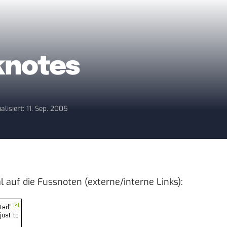
knotes
alisiert: 11. Sep. 2005
l auf die Fussnoten (externe/interne Links):