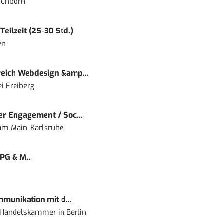
schborn
eilzeit (25-30 Std.)
en
eich Webdesign &amp...
i Freiberg
r Engagement / Soc...
 am Main, Karlsruhe
PG & M...
mmunikation mit d...
nd Handelskammer
in
Berlin