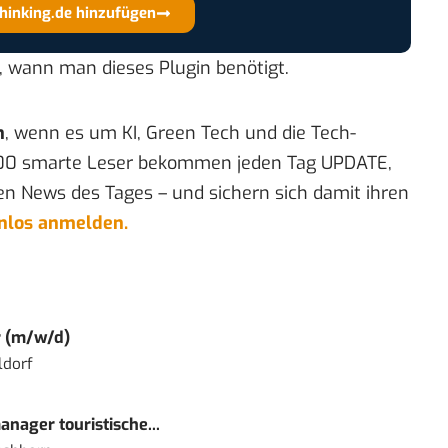
thinking.de hinzufügen
, wann man dieses Plugin benötigt.
n
, wenn es um KI, Green Tech und die Tech-
00 smarte Leser bekommen jeden Tag UPDATE,
en News des Tages – und sichern sich damit ihren
enlos anmelden.
r (m/w/d)
ldorf
nager touristische...