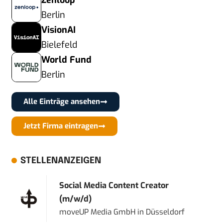
Zenloop
Berlin
VisionAI
Bielefeld
World Fund
Berlin
Alle Einträge ansehen
Jetzt Firma eintragen
STELLENANZEIGEN
Social Media Content Creator
(m/w/d)
moveUP Media GmbH
in
Düsseldorf