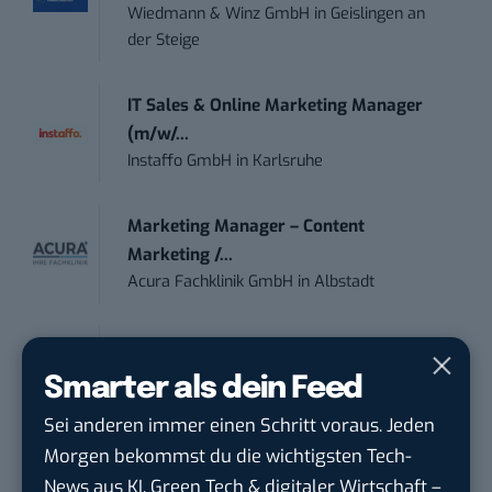
Wiedmann & Winz GmbH
in
Geislingen an
der Steige
IT Sales & Online Marketing Manager
(m/w/...
Instaffo GmbH
in
Karlsruhe
Marketing Manager – Content
Marketing /...
Acura Fachklinik GmbH
in
Albstadt
Content Marketing Specialist Product &
Te...
Smarter als dein Feed
Ferdinand Bilstein GmbH & Co. KG
in
Sei anderen immer einen Schritt voraus. Jeden
Ennepetal
Morgen bekommst du die wichtigsten Tech-
News aus KI, Green Tech & digitaler Wirtschaft –