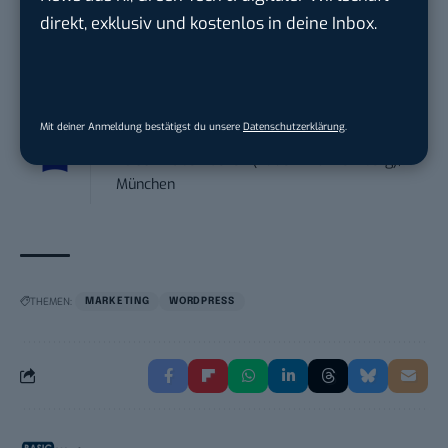
Sales-Manager (m/w/d) Online-
direkt, exklusiv und kostenlos in deine Inbox.
Marketing
.wtv Württemberger Medien GmbH & ...
in
Heilbronn, F...
Mit deiner Anmeldung bestätigst du unsere
Datenschutzerklärung
.
Endpoint Security Engineer – OT (f/m/x)
ZEISS
in
Oberkochen (Baden-Württemberg),
München
THEMEN:
MARKETING
WORDPRESS