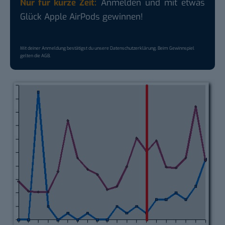
Nur für kurze Zeit:
Anmelden und mit etwas
Glück Apple AirPods gewinnen!
Mit deiner Anmeldung bestätigst du unsere
Datenschutzerklärung
. Beim Gewinnspiel
gelten die
AGB
.