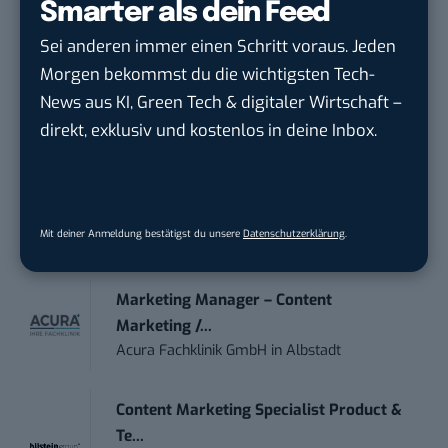
Smarter als dein Feed
moveUP Media GmbH
in
Düsseldorf
Sei anderen immer einen Schritt voraus. Jeden
Morgen bekommst du die wichtigsten Tech-
Anforderungs- und Projektmanager
News aus KI, Green Tech & digitaler Wirtschaft –
touristische...
direkt, exklusiv und kostenlos in deine Inbox.
trendtours Holding GmbH
in
Eschborn
IT Sales & Online Marketing Manager
(m/w/...
Mit deiner Anmeldung bestätigst du unsere
Datenschutzerklärung
.
Instaffo GmbH
in
Karlsruhe
Marketing Manager – Content
Marketing /...
Acura Fachklinik GmbH
in
Albstadt
Content Marketing Specialist Product &
Te...