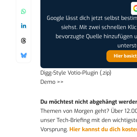
Google lässt dich jetzt selbst bes
siehst. Mit zwei schnellen Kli
bevorzugte Quelle hinzufügen 
unterst
Hier basic
Digg-Style Votio-Plugin
(.zip)
Demo >>
Du möchtest nicht abgehängt werde
Themen von Morgen geht? Über 12.0
unser Tech-Briefing mit den wichtigst
Vorsprung.
Hier kannst du dich kost