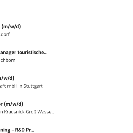
r (m/w/d)
ldorf
nager touristische...
schborn
m/w/d)
haft mbH
in
Stuttgart
or (m/w/d)
in
Krausnick-Groß Wasse...
ning – R&D Pr...