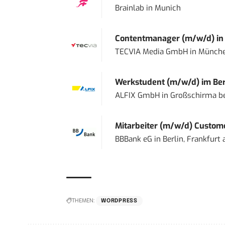
Brainlab
in
Munich
Contentmanager (m/w/d) in T
TECVIA Media GmbH
in
Münch
Werkstudent (m/w/d) im Ber
ALFIX GmbH
in
Großschirma be
Mitarbeiter (m/w/d) Custome
BBBank eG
in
Berlin, Frankfurt
THEMEN:
WORDPRESS