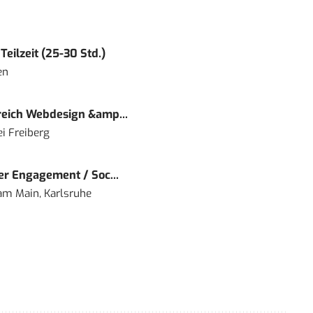
eilzeit (25-30 Std.)
en
eich Webdesign &amp...
i Freiberg
r Engagement / Soc...
 am Main, Karlsruhe