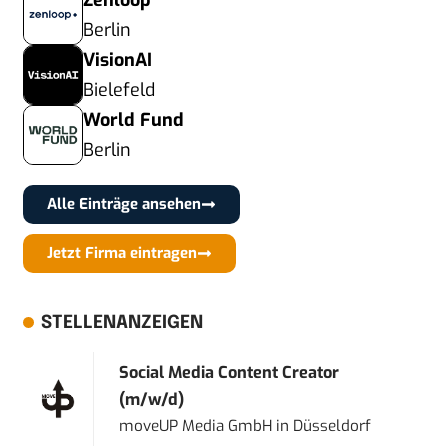
Zenloop
Berlin
VisionAI
Bielefeld
World Fund
Berlin
Alle Einträge ansehen
Jetzt Firma eintragen
STELLENANZEIGEN
Social Media Content Creator
(m/w/d)
moveUP Media GmbH
in
Düsseldorf