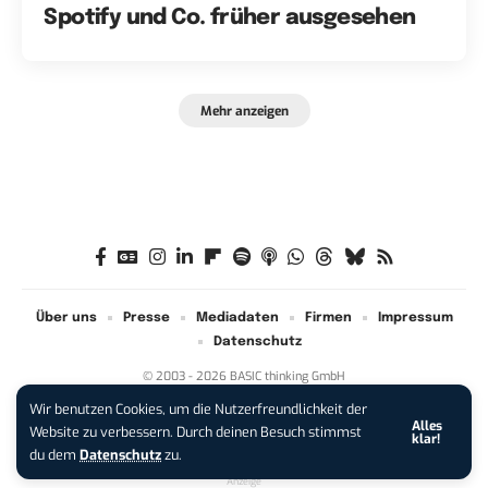
Spotify und Co. früher ausgesehen
Mehr anzeigen
Über uns
Presse
Mediadaten
Firmen
Impressum
Datenschutz
© 2003 - 2026 BASIC thinking GmbH
Wir benutzen Cookies, um die Nutzerfreundlichkeit der
Alles
iPhone 17 Pro sichern:
Für 1 € +
Website zu verbessern. Durch deinen Besuch stimmst
klar!
200 € Hardware-Bonus!
du dem
Datenschutz
zu.
Anzeige