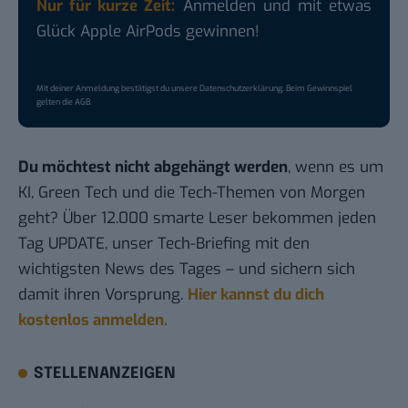
Nur für kurze Zeit:
Anmelden und mit etwas
Glück Apple AirPods gewinnen!
Mit deiner Anmeldung bestätigst du unsere
Datenschutzerklärung
. Beim Gewinnspiel
gelten die
AGB
.
Du möchtest nicht abgehängt werden
, wenn es um
KI, Green Tech und die Tech-Themen von Morgen
geht? Über 12.000 smarte Leser bekommen jeden
Tag UPDATE, unser Tech-Briefing mit den
wichtigsten News des Tages – und sichern sich
damit ihren Vorsprung.
Hier kannst du dich
kostenlos anmelden.
STELLENANZEIGEN