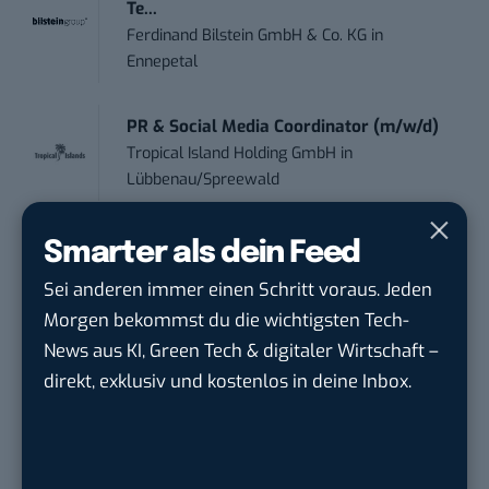
Te...
Ferdinand Bilstein GmbH & Co. KG
in
Ennepetal
PR & Social Media Coordinator (m/w/d)
Tropical Island Holding GmbH
in
Lübbenau/Spreewald
Social Media Consultant & Account Lead
Smarter als dein Feed
(m...
Sei anderen immer einen Schritt voraus. Jeden
Social DNA GmbH
in
Frankfurt am Main,
Morgen bekommst du die wichtigsten Tech-
Frankfurt am Main
News aus KI, Green Tech & digitaler Wirtschaft –
direkt, exklusiv und kostenlos in deine Inbox.
Sales-Manager (m/w/d) Online-
Marketing
.wtv Württemberger Medien GmbH & ...
in
Heilbronn, F...