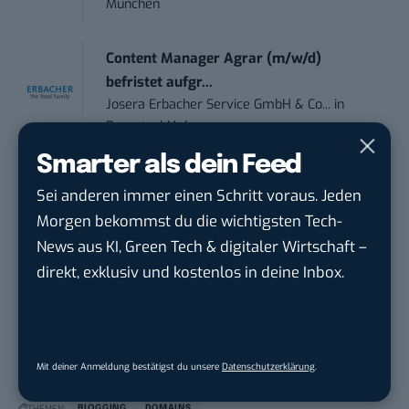
München
Content Manager Agrar (m/w/d)
befristet aufgr...
Josera Erbacher Service GmbH & Co...
in
Remote / Mob...
Smarter als dein Feed
Social Media Manager (m/w/d)
Sei anderen immer einen Schritt voraus. Jeden
BANNERKÖNIG GmbH
in
Gelsenkirchen
Morgen bekommst du die wichtigsten Tech-
News aus KI, Green Tech & digitaler Wirtschaft –
Referent (m/w/d) Technik & Netzwerke
direkt, exklusiv und kostenlos in deine Inbox.
DVGW Deutscher Verein des Gas- und
Wasserfac...
in
Bonn
Mit deiner Anmeldung bestätigst du unsere
Datenschutzerklärung
.
THEMEN:
BLOGGING
DOMAINS