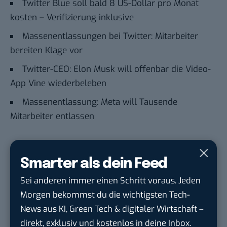
Twitter Blue soll bald 8 US-Dollar pro Monat
kosten – Verifizierung inklusive
Massenentlassungen bei Twitter: Mitarbeiter
bereiten Klage vor
Twitter-CEO: Elon Musk will offenbar die Video-
App Vine wiederbeleben
Massenentlassung: Meta will Tausende
Mitarbeiter entlassen
Du möchtest nicht abgehängt werden
, wenn es um
Smarter als dein Feed
KI, Green Tech und die Tech-Themen von Morgen
geht? Über 12.000 smarte Leser bekommen jeden
Sei anderen immer einen Schritt voraus. Jeden
Tag UPDATE, unser Tech-Briefing mit den
Morgen bekommst du die wichtigsten Tech-
wichtigsten News des Tages – und sichern sich
News aus KI, Green Tech & digitaler Wirtschaft –
damit ihren Vorsprung.
Hier kannst du dich
direkt, exklusiv und kostenlos in deine Inbox.