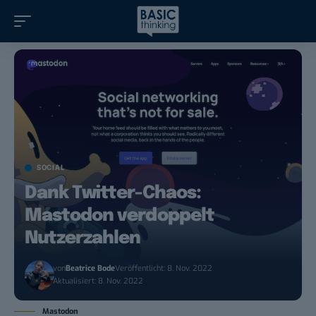
SOCIAL
Dank Twitter-Chaos:
Mastodon verdoppelt
Nutzerzahlen
von
Beatrice Bode
Veröffentlicht: 8. Nov. 2022
Aktualisiert: 8. Nov. 2022
Mastodon