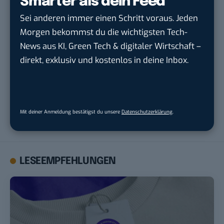
Smarter als dein Feed
THEMEN:
E-COMMERCE
FACEBOOK
Sei anderen immer einen Schritt voraus. Jeden
Morgen bekommst du die wichtigsten Tech-
News aus KI, Green Tech & digitaler Wirtschaft –
direkt, exklusiv und kostenlos in deine Inbox.
Robert Basic
Robert Basic ist Namensgeber und Gründer von BASIC thinking
und hat die Seite 2009 abgegeben. Von 2004 bis 2009 hat er
Mit deiner Anmeldung bestätigst du unsere
Datenschutzerklärung
.
über 12.000 Artikel hier veröffentlicht.
LESEEMPFEHLUNGEN