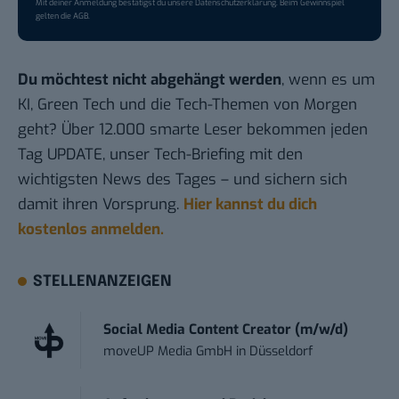
Mit deiner Anmeldung bestätigst du unsere
Datenschutzerklärung
. Beim Gewinnspiel
gelten die
AGB
.
Du möchtest nicht abgehängt werden
, wenn es um
KI, Green Tech und die Tech-Themen von Morgen
geht? Über 12.000 smarte Leser bekommen jeden
Tag UPDATE, unser Tech-Briefing mit den
wichtigsten News des Tages – und sichern sich
damit ihren Vorsprung.
Hier kannst du dich
kostenlos anmelden.
STELLENANZEIGEN
Social Media Content Creator (m/w/d)
moveUP Media GmbH
in
Düsseldorf