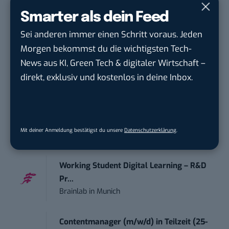
BBBank eG
in
Berlin, Frankfurt am Main,
Smarter als dein Feed
Karlsruhe
Sei anderen immer einen Schritt voraus. Jeden
Morgen bekommst du die wichtigsten Tech-
Content Manager (m/w/g) mit
News aus KI, Green Tech & digitaler Wirtschaft –
Schwerpunkt Socia...
direkt, exklusiv und kostenlos in deine Inbox.
LEUCHTTURM1917
in
Geesthacht
Editorial Prompt Engineer (m/w/d)
Motor Presse Verlagsgesellschaft mbH
in
Mit deiner Anmeldung bestätigst du unsere
Datenschutzerklärung
.
Stuttgart
Working Student Digital Learning – R&D
Pr...
Brainlab
in
Munich
Contentmanager (m/w/d) in Teilzeit (25-