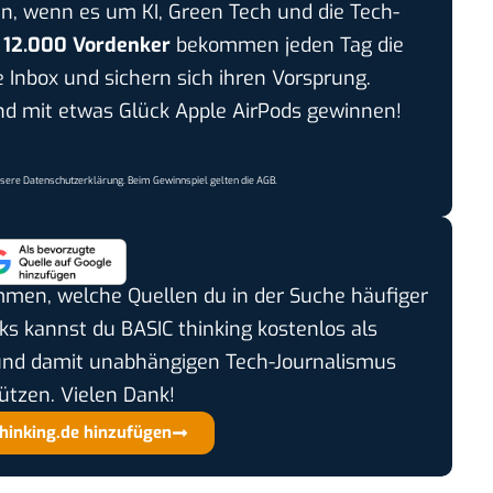
n, wenn es um KI, Green Tech und die Tech-
r
12.000 Vordenker
bekommen jeden Tag die
e Inbox und sichern sich ihren Vorsprung.
 mit etwas Glück Apple AirPods gewinnen!
nsere
Datenschutzerklärung
. Beim Gewinnspiel gelten die
AGB
.
timmen, welche Quellen du in der Suche häufiger
cks kannst du BASIC thinking kostenlos als
und damit unabhängigen Tech-Journalismus
ützen. Vielen Dank!
thinking.de hinzufügen