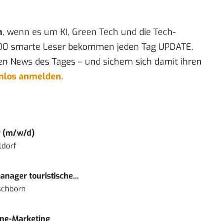
n
, wenn es um KI, Green Tech und die Tech-
00 smarte Leser bekommen jeden Tag UPDATE,
en News des Tages – und sichern sich damit ihren
enlos anmelden.
r (m/w/d)
ldorf
nager touristische...
schborn
ine-Marketing