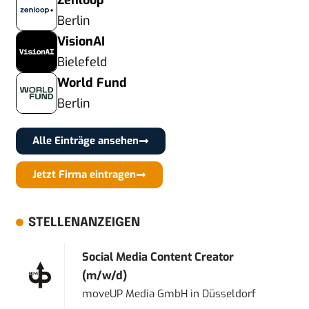
Zenloop
Berlin
VisionAI
Bielefeld
World Fund
Berlin
Alle Einträge ansehen
Jetzt Firma eintragen
STELLENANZEIGEN
Social Media Content Creator
(m/w/d)
moveUP Media GmbH
in
Düsseldorf