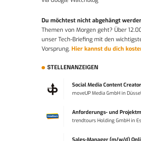
via
Google Watchblog
Du möchtest nicht abgehängt werde
Themen von Morgen geht? Über 12.0
unser Tech-Briefing mit den wichtigst
Vorsprung.
Hier kannst du dich kost
STELLENANZEIGEN
Social Media Content Creato
moveUP Media GmbH
in
Düsse
Anforderungs- und Projektma
trendtours Holding GmbH
in
E
Sales-Manager (m/w/d) Onl