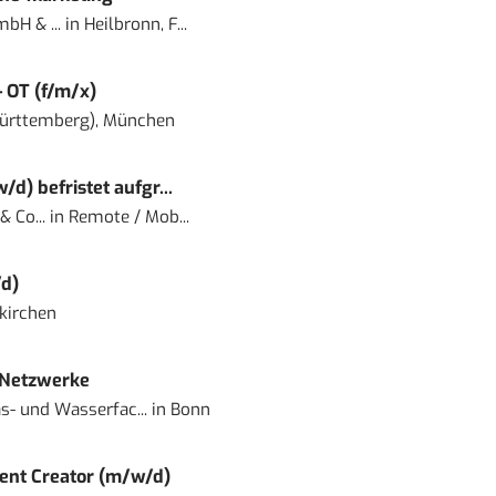
bH & ...
in
Heilbronn, F...
– OT (f/m/x)
ürttemberg), München
) befristet aufgr...
 Co...
in
Remote / Mob...
d)
kirchen
 Netzwerke
- und Wasserfac...
in
Bonn
ent Creator (m/w/d)