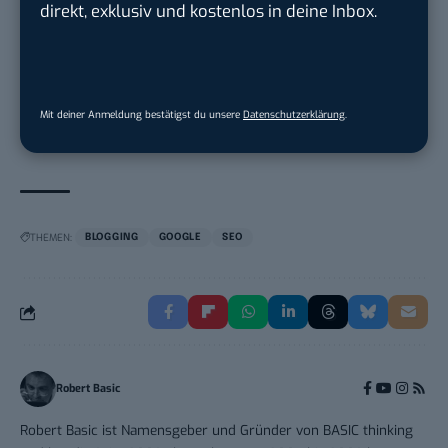
direkt, exklusiv und kostenlos in deine Inbox.
Social Media Manager / Content Creator
(m/w/d)
Dr. Meyer & Meyer-Peteaux New Media
Mit deiner Anmeldung bestätigst du unsere
Datenschutzerklärung
.
Compa...
in
Rastede
THEMEN:
BLOGGING
GOOGLE
SEO
Robert Basic
Robert Basic ist Namensgeber und Gründer von BASIC thinking