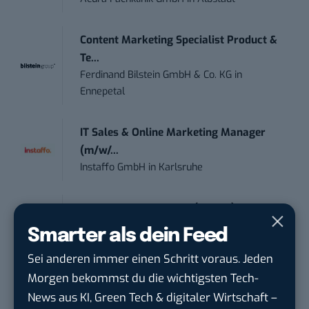
Content Marketing Specialist Product &
Te...
Ferdinand Bilstein GmbH & Co. KG
in
Ennepetal
IT Sales & Online Marketing Manager
(m/w/...
Instaffo GmbH
in
Karlsruhe
Social Media Manager (m/w/d)
BANNERKÖNIG GmbH
in
Gelsenkirchen
Smarter als dein Feed
Sei anderen immer einen Schritt voraus. Jeden
Referent (m/w/d) Technik & Netzwerke
Morgen bekommst du die wichtigsten Tech-
DVGW Deutscher Verein des Gas- und
News aus KI, Green Tech & digitaler Wirtschaft –
Wasserfac...
in
Bonn