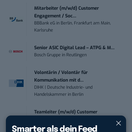
Mitarbeiter (m/w/d) Customer
Engagement / Soc...
BBBank eG
in
Berlin, Frankfurt am Main,
Karlsruhe
Senior ASIC Digital Lead – ATPG & M...
Bosch Gruppe
in
Reutlingen
Volontärin / Volontär für
Kommunikation mit d...
DIHK | Deutsche Industrie- und
Handelskammer
in
Berlin
Teamleiter (m/w/d) Customer
Engagement / Soci...
BBBank eG
in
Berlin, Frankfurt am Main,
Smarter als dein Feed