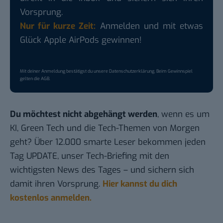
Vorsprung.
Nur für kurze Zeit:
Anmelden und mit etwas
Glück Apple AirPods gewinnen!
Mit deiner Anmeldung bestätigst du unsere
Datenschutzerklärung
. Beim Gewinnspiel
gelten die
AGB
.
Du möchtest nicht abgehängt werden
, wenn es um
KI, Green Tech und die Tech-Themen von Morgen
geht? Über 12.000 smarte Leser bekommen jeden
Tag UPDATE, unser Tech-Briefing mit den
wichtigsten News des Tages – und sichern sich
damit ihren Vorsprung.
Hier kannst du dich
kostenlos anmelden.