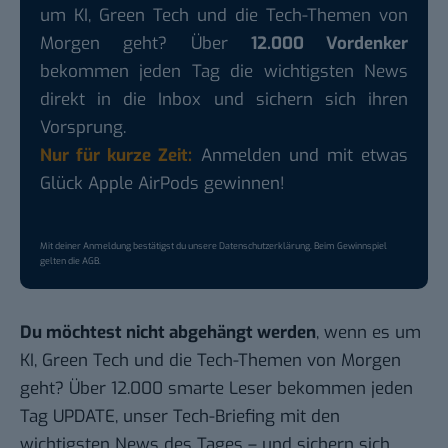
um KI, Green Tech und die Tech-Themen von
Morgen geht? Über
12.000 Vordenker
bekommen jeden Tag die wichtigsten News
direkt in die Inbox und sichern sich ihren
Vorsprung.
Nur für kurze Zeit:
Anmelden und mit etwas
Glück Apple AirPods gewinnen!
Mit deiner Anmeldung bestätigst du unsere
Datenschutzerklärung
. Beim Gewinnspiel
gelten die
AGB
.
Du möchtest nicht abgehängt werden
, wenn es um
KI, Green Tech und die Tech-Themen von Morgen
geht? Über 12.000 smarte Leser bekommen jeden
Tag UPDATE, unser Tech-Briefing mit den
wichtigsten News des Tages – und sichern sich