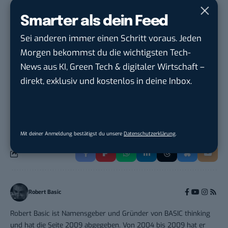
Open Experience GmbH
in
Karlsruhe
Smarter als dein Feed
Editorial Prompt Engineer (m/w/d)
Sei anderen immer einen Schritt voraus. Jeden
Motor Presse Verlagsgesellschaft mbH
in
Morgen bekommst du die wichtigsten Tech-
Stuttgart
News aus KI, Green Tech & digitaler Wirtschaft –
direkt, exklusiv und kostenlos in deine Inbox.
THEMEN:
YOUTUBE
Mit deiner Anmeldung bestätigst du unsere
Datenschutzerklärung
.
Robert Basic
Robert Basic ist Namensgeber und Gründer von BASIC thinking
und hat die Seite 2009 abgegeben. Von 2004 bis 2009 hat er