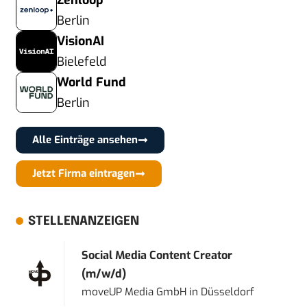
Zenloop
Berlin
VisionAI
Bielefeld
World Fund
Berlin
Alle Einträge ansehen
Jetzt Firma eintragen
STELLENANZEIGEN
Social Media Content Creator
(m/w/d)
moveUP Media GmbH
in
Düsseldorf