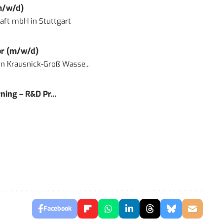
m/w/d)
haft mbH
in
Stuttgart
or (m/w/d)
in
Krausnick-Groß Wasse...
ning – R&D Pr...
Facebook