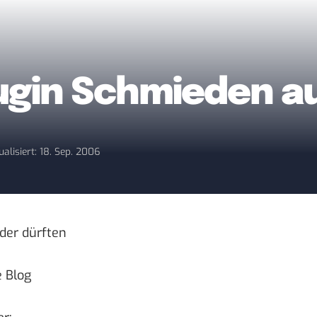
gin Schmieden au
ualisiert: 18. Sep. 2006
oder dürften
 Blog