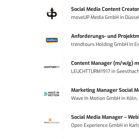
Social Media Content Creato
moveUP Media GmbH
in
Düsse
Anforderungs- und Projektma
trendtours Holding GmbH
in
E
Content Manager (m/w/g) mi
LEUCHTTURM1917
in
Geesthach
Marketing Manager Social Me
Wave In Motion GmbH
in
Köln,
Social Media Manager – Web
Open Experience GmbH
in
Karl