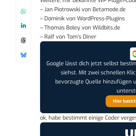
Weitere, mir bekannte WP Plugin-Code
– Jan Piotrowski von
Betamode.de
– Dominik von
WordPress-Plugins
– Thomas Boley von
Wildbits.de
– Ralf von
Tom’s Diner
Google lässt dich jetzt selbst bes
siehst. Mit zwei schnellen Kli
bevorzugte Quelle hinzufügen 
unterst
Hier basic
ok, habe bestimmt einige Coder verg