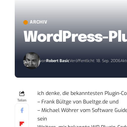
ARCHIV
WordPress-Plu
von
Robert Basic
Veröffentlicht: 18. Sep. 2006
Akt
ich denke, die bekanntesten Plugin-C
Teilen
– Frank Bültge von
Bueltge.de
und
– Michael Wöhrer vom
Software Guide
sein