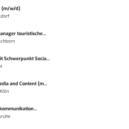
r (m/w/d)
ldorf
nager touristische...
schborn
t Schwerpunkt Socia...
t
dia and Content (m...
 Köln
kommunikation...
sruhe