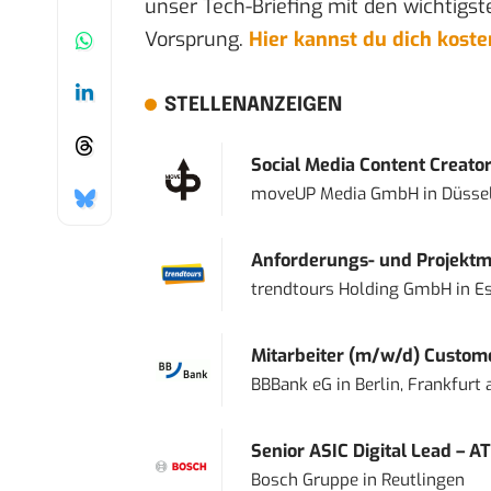
unser Tech-Briefing mit den wichtigst
Vorsprung.
Hier kannst du dich kost
STELLENANZEIGEN
Social Media Content Creato
moveUP Media GmbH
in
Düsse
Anforderungs- und Projektma
trendtours Holding GmbH
in
E
Mitarbeiter (m/w/d) Custome
BBBank eG
in
Berlin, Frankfurt
Senior ASIC Digital Lead – AT
Bosch Gruppe
in
Reutlingen