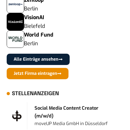
Zenloop
Berlin
VisionAI
Bielefeld
World Fund
Berlin
Alle Einträge ansehen
Jetzt Firma eintragen
STELLENANZEIGEN
Social Media Content Creator
(m/w/d)
moveUP Media GmbH
in
Düsseldorf