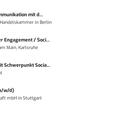
mmunikation mit d...
nd Handelskammer
in
Berlin
r Engagement / Soci...
 am Main, Karlsruhe
t Schwerpunkt Socia...
t
m/w/d)
haft mbH
in
Stuttgart