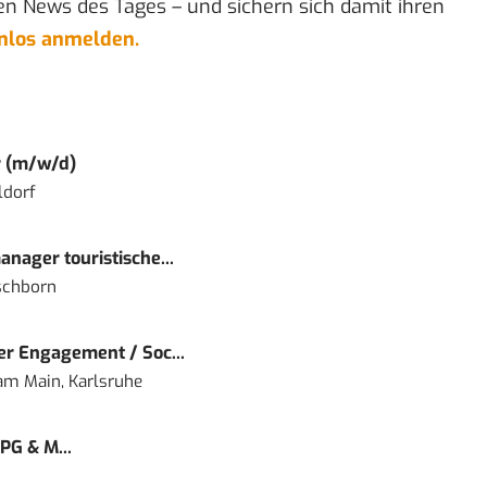
en News des Tages – und sichern sich damit ihren
enlos anmelden.
r (m/w/d)
ldorf
nager touristische...
schborn
r Engagement / Soc...
 am Main, Karlsruhe
PG & M...