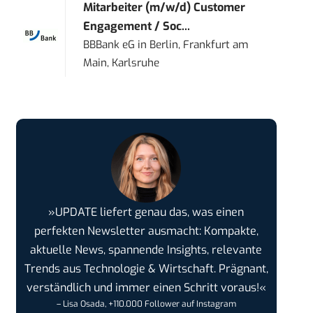
Mitarbeiter (m/w/d) Customer
Engagement / Soc...
BBBank eG
in
Berlin, Frankfurt am
Main, Karlsruhe
»UPDATE liefert genau das, was einen
perfekten Newsletter ausmacht: Kompakte,
aktuelle News, spannende Insights, relevante
Trends aus Technologie & Wirtschaft. Prägnant,
verständlich und immer einen Schritt voraus!«
– Lisa Osada, +110.000 Follower auf Instagram