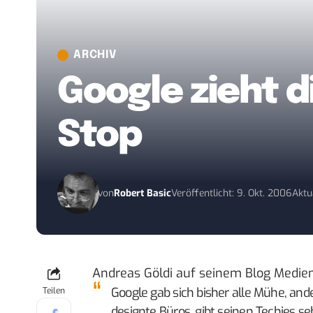
ARCHIV
Google zieht di
Stop
von
Robert Basic
Veröffentlicht: 9. Okt. 2006
Aktu
Andreas Göldi auf seinem
Blog Medie
Google gab sich bisher alle Mühe, ande
Teilen
designte Büros, gibt seinen Techies se