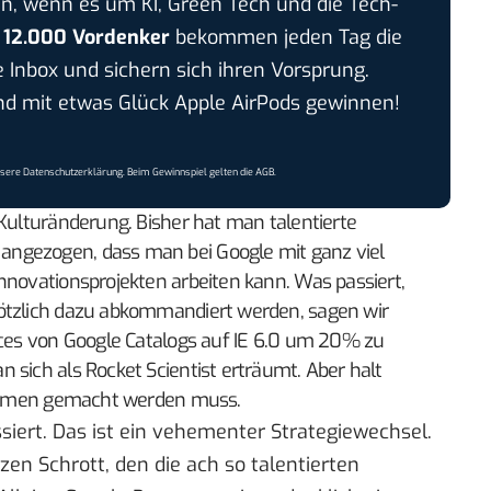
n, wenn es um KI, Green Tech und die Tech-
r
12.000 Vordenker
bekommen jeden Tag die
e Inbox und sichern sich ihren Vorsprung.
 mit etwas Glück Apple AirPods gewinnen!
nsere
Datenschutzerklärung
. Beim Gewinnspiel gelten die
AGB
.
 Kulturänderung. Bisher hat man talentierte
ngezogen, dass man bei Google mit ganz viel
nnovationsprojekten arbeiten kann. Was passiert,
lötzlich dazu abkommandiert werden, sagen wir
aces von Google Catalogs auf IE 6.0 um 20% zu
 sich als Rocket Scientist erträumt. Aber halt
 Firmen gemacht werden muss.
siert. Das ist ein vehementer Strategiewechsel.
en Schrott, den die ach so talentierten