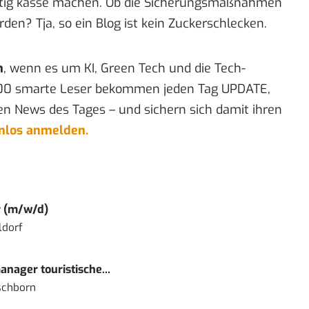
chtig kasse machen. Ob die Sicherungsmaßnahmen
en? Tja, so ein Blog ist kein Zuckerschlecken.
n
, wenn es um KI, Green Tech und die Tech-
00 smarte Leser bekommen jeden Tag UPDATE,
en News des Tages – und sichern sich damit ihren
enlos anmelden.
r (m/w/d)
ldorf
nager touristische...
schborn