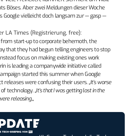
chts Böses. Aber zwei Meldungen dieser Woche
 Google vielleicht doch langsam zur — gasp —
er LA Times
(Registrierung, free):
h from start-up to corporate behemoth, the
y that they had begun telling engineers to stop
nstead focus on making existing ones work
n is leading a companywide initiative called
e campaign started this summer when Google
t releases were confusing their users. „
It’s worse
t of technology. „
It’s that I was getting lost in the
ere releasing.
„