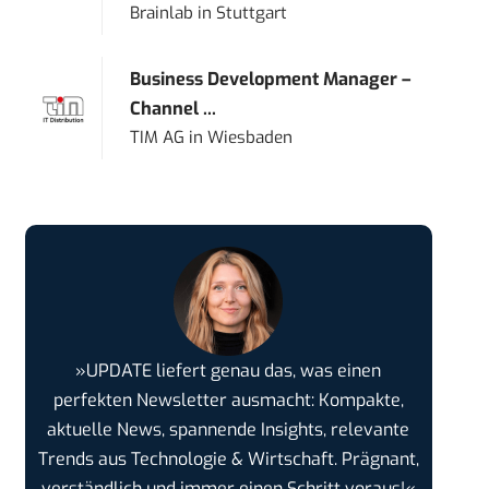
Brainlab
in
Stuttgart
Business Development Manager –
Channel ...
TIM AG
in
Wiesbaden
»UPDATE liefert genau das, was einen
perfekten Newsletter ausmacht: Kompakte,
aktuelle News, spannende Insights, relevante
Trends aus Technologie & Wirtschaft. Prägnant,
verständlich und immer einen Schritt voraus!«