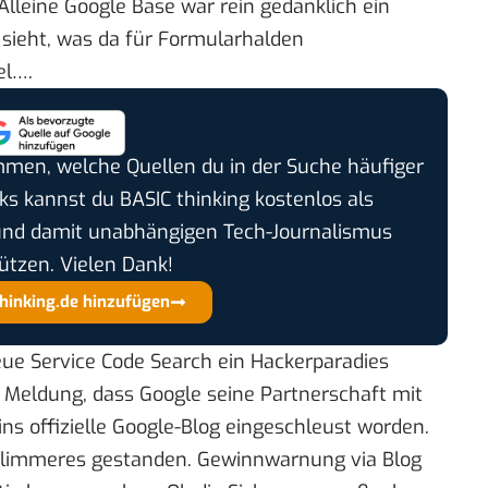
lleine Google Base war rein gedanklich ein
sieht, was da für Formularhalden
el….
timmen, welche Quellen du in der Suche häufiger
cks kannst du BASIC thinking kostenlos als
und damit unabhängigen Tech-Journalismus
ützen. Vielen Dank!
thinking.de hinzufügen
eue
Service
Code Search ein Hackerparadies
e Meldung, dass Google seine Partnerschaft mit
ns offizielle Google-Blog
eingeschleust worden
.
Schlimmeres gestanden. Gewinnwarnung via Blog