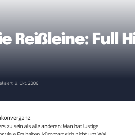
e Reißleine: Full 
alisiert: 9. Okt. 2006
nkonvergenz
:
rs zu sein als alle anderen: Man hat lustige
hr viele Freiheiten, kümmert sich nicht um Wall