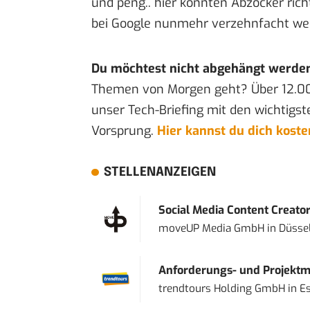
und peng.. hier könnten Abzocker ri
bei Google nunmehr verzehnfacht werd
Du möchtest nicht abgehängt werde
Themen von Morgen geht? Über 12.0
unser Tech-Briefing mit den wichtigst
Vorsprung.
Hier kannst du dich kost
STELLENANZEIGEN
Social Media Content Creato
moveUP Media GmbH
in
Düsse
Anforderungs- und Projektma
trendtours Holding GmbH
in
E