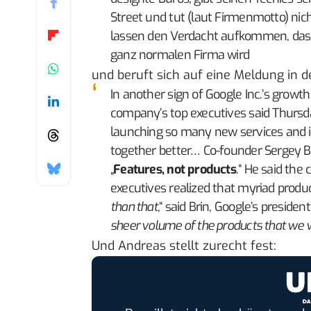
Street und tut (laut Firmenmotto) ni
lassen den Verdacht aufkommen, dass
ganz normalen Firma wird
und beruft sich auf eine
Meldung in d
In another sign of Google Inc.’s growt
company’s top executives said Thursda
launching so many new services and i
together better… Co-founder Sergey Bri
„
Features, not products
.“ He said th
executives realized that myriad produc
than that
,“ said Brin, Google’s presiden
sheer volume of the products that we w
Und Andreas stellt zurecht fest: