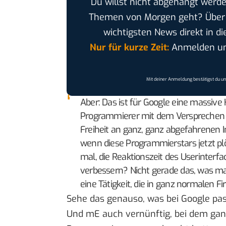
Du willst nicht abgehängt werde
Themen von Morgen geht? Übe
wichtigsten News direkt in di
Nur für kurze Zeit:
Anmelden und
Mit deiner Anmeldung bestätigst du u
Aber: Das ist für Google eine massive
Programmierer mit dem Versprechen a
Freiheit an ganz, ganz abgefahrenen I
wenn diese Programmierstars jetzt p
mal, die Reaktionszeit des Userinterf
verbessern? Nicht gerade das, was man
eine Tätigkeit, die in ganz normalen
Sehe das genauso, was bei Google pas
Und mE auch vernünftig, bei dem ganz