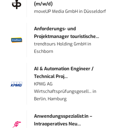
(m/w/d)
moveUP Media GmbH
in
Düsseldorf
Anforderungs- und
Projektmanager touristische...
trendtours Holding GmbH
in
Eschborn
AI & Automation Engineer /
Technical Proj...
KPMG AG
Wirtschaftsprüfungsgesell...
in
Berlin, Hamburg
Anwendungsspezialist:in –
Intraoperatives Neu...