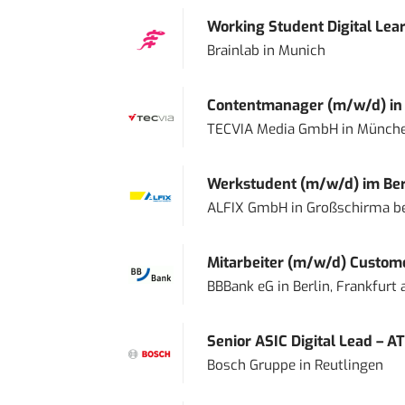
Working Student Digital Lear
Brainlab
in
Munich
Contentmanager (m/w/d) in T
TECVIA Media GmbH
in
Münch
Werkstudent (m/w/d) im Ber
ALFIX GmbH
in
Großschirma be
Mitarbeiter (m/w/d) Custome
BBBank eG
in
Berlin, Frankfurt
Senior ASIC Digital Lead – AT
Bosch Gruppe
in
Reutlingen