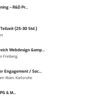
ning – R&D Pr...
eilzeit (25-30 Std.)
en
eich Webdesign &amp...
i Freiberg
r Engagement / Soc...
 am Main, Karlsruhe
PG & M...