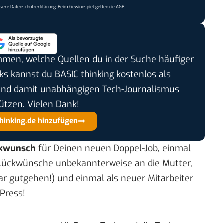
nsere
Datenschutzerklärung
. Beim Gewinnspiel gelten die
AGB
.
timmen, welche Quellen du in der Suche häufiger
cks kannst du BASIC thinking kostenlos als
und damit unabhängigen Tech-Journalismus
ützen. Vielen Dank!
thinking.de hinzufügen
ckwunsch
für Deinen
neuen Doppel-Job
, einmal
 Glückwünsche unbekannterweise an die Mutter,
 gutgehen!) und einmal als neuer Mitarbeiter
Press!