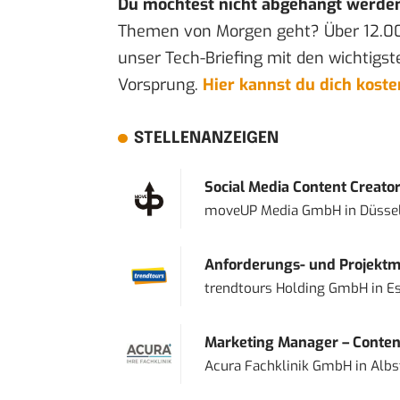
Du möchtest nicht abgehängt werde
Themen von Morgen geht? Über 12.0
unser Tech-Briefing mit den wichtigst
Vorsprung.
Hier kannst du dich kost
STELLENANZEIGEN
Social Media Content Creato
moveUP Media GmbH
in
Düsse
Anforderungs- und Projektma
trendtours Holding GmbH
in
E
Marketing Manager – Content
Acura Fachklinik GmbH
in
Albs