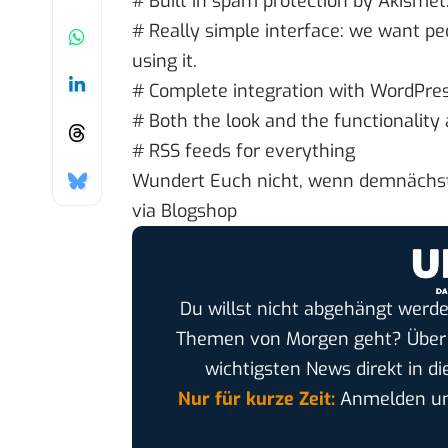
# Built in spam protection by Akismet
# Really simple interface: we want pe
using it.
# Complete integration with WordPres
# Both the look and the functionality
# RSS feeds for everything
Wundert Euch nicht, wenn demnächst 
via
Blogshop
Du willst nicht abgehängt werde
Themen von Morgen geht? Übe
wichtigsten News direkt in di
Nur für kurze Zeit:
Anmelden und