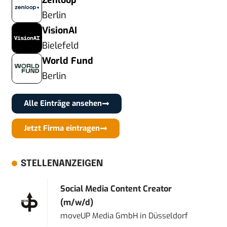
Zenloop
Berlin
VisionAI
Bielefeld
World Fund
Berlin
Alle Einträge ansehen
Jetzt Firma eintragen
STELLENANZEIGEN
Social Media Content Creator
(m/w/d)
moveUP Media GmbH
in
Düsseldorf