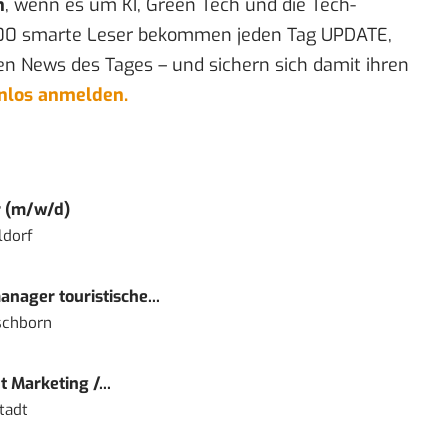
n
, wenn es um KI, Green Tech und die Tech-
00 smarte Leser bekommen jeden Tag UPDATE,
en News des Tages – und sichern sich damit ihren
enlos anmelden.
r (m/w/d)
ldorf
nager touristische...
schborn
 Marketing /...
tadt