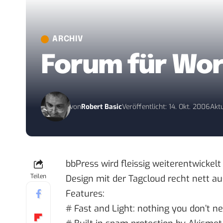
ARCHIV
Forum für Wor
von
Robert Basic
Veröffentlicht: 14. Okt. 2006
Aktu
bbPress
wird fleissig weiterentwicke
Teilen
Design
mit der Tagcloud recht nett au
Features:
# Fast and Light: nothing you don’t ne