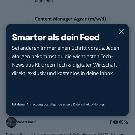
München
Content Manager Agrar (m/w/d)
befristet aufgr...
Josera Erbacher Service GmbH & Co...
in
Smarter als dein Feed
Remote / Mob...
Sei anderen immer einen Schritt voraus. Jeden
Morgen bekommst du die wichtigsten Tech-
News aus KI, Green Tech & digitaler Wirtschaft –
direkt, exklusiv und kostenlos in deine Inbox.
THEMEN:
BLOGGING
GOOGLE
Mit deiner Anmeldung bestätigst du unsere
Datenschutzerklärung
.
Robert Basic
Robert Basic ist Namensgeber und Gründer von BASIC thinking