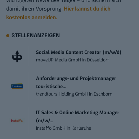
wichtigsten News des Tages – und sichern sich
damit ihren Vorsprung.
Hier kannst du dich
kostenlos anmelden.
STELLENANZEIGEN
Social Media Content Creator (m/w/d)
moveUP Media GmbH
in
Düsseldorf
Anforderungs- und Projektmanager
touristische...
trendtours Holding GmbH
in
Eschborn
IT Sales & Online Marketing Manager
(m/w/...
Instaffo GmbH
in
Karlsruhe