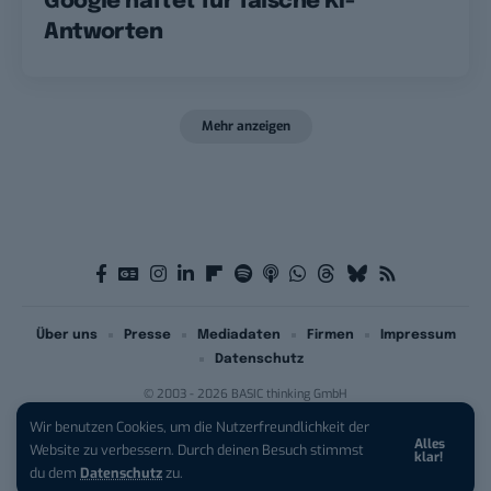
Google haftet für falsche KI-
Antworten
Mehr anzeigen
Über uns
Presse
Mediadaten
Firmen
Impressum
Datenschutz
© 2003 - 2026 BASIC thinking GmbH
Wir benutzen Cookies, um die Nutzerfreundlichkeit der
Alles
iPhone 17 Pro sichern:
Für 1 € +
Website zu verbessern. Durch deinen Besuch stimmst
klar!
200 € Hardware-Bonus!
du dem
Datenschutz
zu.