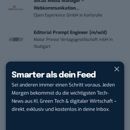
Social Media Manager –
Webkommunikation...
Open Experience GmbH
in
Karlsruhe
Editorial Prompt Engineer (m/w/d)
Motor Presse Verlagsgesellschaft mbH
in
Stuttgart
PR & Social Media Coordinator (m/w/d)
Tropical Island Holding GmbH
in
Krausnick-
Smarter als dein Feed
Groß Wasse...
Sei anderen immer einen Schritt voraus. Jeden
Morgen bekommst du die wichtigsten Tech-
Working Student Digital Learning – R&D
News aus KI, Green Tech & digitaler Wirtschaft –
Pr...
direkt, exklusiv und kostenlos in deine Inbox.
Brainlab
in
Munich
Contentmanager (m/w/d) in Teilzeit (25-