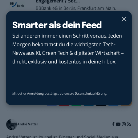
Engagement / Soc...
BBBank eG
in
Berlin, Frankfurt am Main,
Karlsruhe
Smarter als dein Feed
Senior ASIC Digital Lead – ATPG & M...
Sei anderen immer einen Schritt voraus. Jeden
Bosch Gruppe
in
Reutlingen
Morgen bekommst du die wichtigsten Tech-
News aus KI, Green Tech & digitaler Wirtschaft –
direkt, exklusiv und kostenlos in deine Inbox.
THEMEN:
WORDPRESS
Mit deiner Anmeldung bestätigst du unsere
Datenschutzerklärung
.
André Vatter
André Vatter ist Journalist, Blogger und Social Median aus