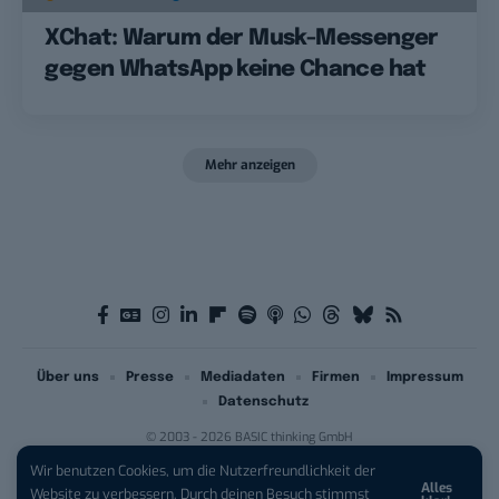
XChat: Warum der Musk-Messenger
gegen WhatsApp keine Chance hat
Mehr anzeigen
Über uns
Presse
Mediadaten
Firmen
Impressum
Datenschutz
© 2003 - 2026 BASIC thinking GmbH
Wir benutzen Cookies, um die Nutzerfreundlichkeit der
Alles
iPhone 17 Pro sichern:
Für 1 € +
Website zu verbessern. Durch deinen Besuch stimmst