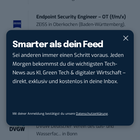
Endpoint Security Engineer – OT (f/m/x)
ZEISS
in
Oberkochen (Baden-Württemberg),
München
Smarter als dein Feed
Content Manager Agrar (m/w/d)
Sei anderen immer einen Schritt voraus. Jeden
befristet aufgr...
Morgen bekommst du die wichtigsten Tech-
Josera Erbacher Service GmbH & Co...
in
News aus KI, Green Tech & digitaler Wirtschaft –
Remote / Mob...
direkt, exklusiv und kostenlos in deine Inbox.
Social Media Manager (m/w/d)
BANNERKÖNIG GmbH
in
Gelsenkirchen
Mit deiner Anmeldung bestätigst du unsere
Datenschutzerklärung
.
Referent (m/w/d) Technik & Netzwerke
DVGW Deutscher Verein des Gas- und
Wasserfac...
in
Bonn