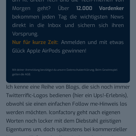
Morgen geht? Über
12.000 Vordenker
bekommen jeden Tag die wichtigsten News
direkt in die Inbox und sichern sich ihren
Vorsprung.
Nur für kurze Zeit:
Anmelden und mit etwas
Glück Apple AirPods gewinnen!
Mit deiner Anmeldung bestätigst du unsere
Datenschutzerklärung
. Beim Gewinnspiel
gelten die
AGB
.
Ich kenne eine Reihe von Blogs, die sich noch immer
Twitterrific-Logos bedienen (hier ein
Ups!-Erlebnis
),
obwohl sie einen einfachen Follow me-Hinweis los
werden möchten. Iconfactory geht
nach eigenen
Worten
noch locker mit dem Diebstahl geistigen
Eigentums um, doch spätestens bei kommerzieller