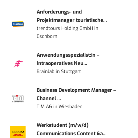
Anforderungs- und
Projektmanager touristische...
trendtours Holding GmbH
in
Eschborn
Anwendungsspezialist:in –
Intraoperatives Neu...
Brainlab
in
Stuttgart
Business Development Manager –
Channel ...
TIM AG
in
Wiesbaden
Werkstudent (m/w/d)
Communications Content &a...