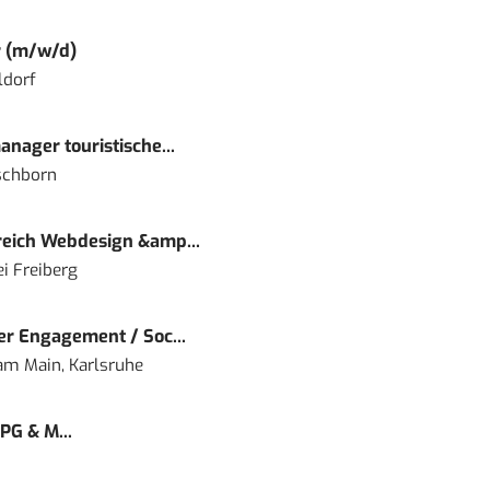
r (m/w/d)
ldorf
nager touristische...
schborn
eich Webdesign &amp...
i Freiberg
r Engagement / Soc...
 am Main, Karlsruhe
PG & M...