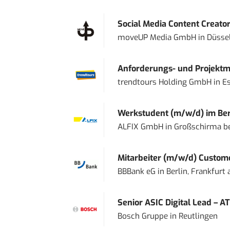
Social Media Content Creato
moveUP Media GmbH
in
Düsse
Anforderungs- und Projektma
trendtours Holding GmbH
in
E
Werkstudent (m/w/d) im Ber
ALFIX GmbH
in
Großschirma be
Mitarbeiter (m/w/d) Custome
BBBank eG
in
Berlin, Frankfurt
Senior ASIC Digital Lead – AT
Bosch Gruppe
in
Reutlingen