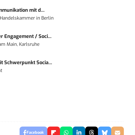
mmunikation mit d...
nd Handelskammer
in
Berlin
r Engagement / Soci...
 am Main, Karlsruhe
t Schwerpunkt Socia...
t
Facebook