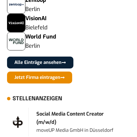
Zenloop
Berlin
VisionAI
Bielefeld
World Fund
Berlin
Alle Einträge ansehen
Jetzt Firma eintragen
STELLENANZEIGEN
Social Media Content Creator
(m/w/d)
moveUP Media GmbH
in
Düsseldorf