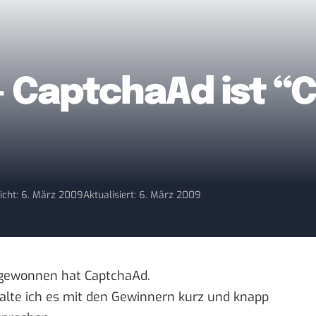
 CaptchaAd ist “
licht: 6. März 2009
Aktualisiert: 6. März 2009
 gewonnen hat CaptchaAd.
lte ich es mit den Gewinnern kurz und knapp