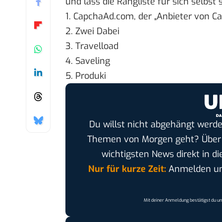
und lass die Rangliste für sich selbst
1. CapchaAd.com, der „Anbieter von
Ca
2. Zwei Dabei
3. Travelload
4. Saveling
5. Produki
Du willst nicht abgehängt werde
Themen von Morgen geht? Übe
wichtigsten News direkt in di
Nur für kurze Zeit:
Anmelden und
Mit deiner Anmeldung bestätigst du u