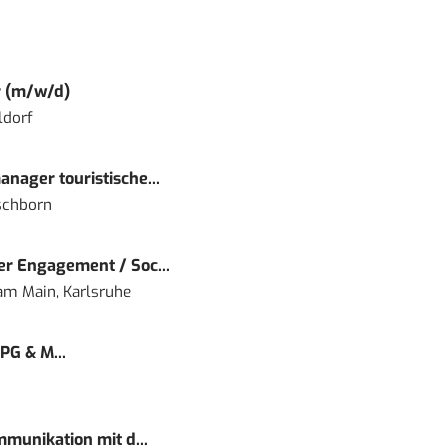
r (m/w/d)
ldorf
nager touristische...
schborn
r Engagement / Soc...
 am Main, Karlsruhe
PG & M...
mmunikation mit d...