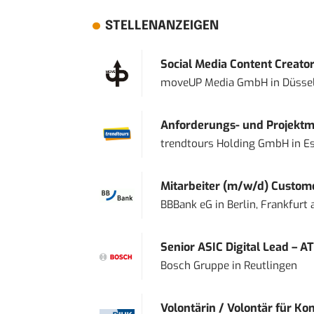
STELLENANZEIGEN
Social Media Content Creato
moveUP Media GmbH
in
Düsse
Anforderungs- und Projektma
trendtours Holding GmbH
in
E
Mitarbeiter (m/w/d) Custome
BBBank eG
in
Berlin, Frankfurt
Senior ASIC Digital Lead – AT
Bosch Gruppe
in
Reutlingen
Volontärin / Volontär für Ko