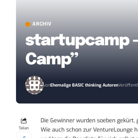
ARCHIV
startupcamp –
Camp”
von
Ehemalige BASIC thinking Autoren
Veröffent
Die Gewinner wurden soeben gekürt,
Teilen
Wie auch schon zur VentureLounge ha