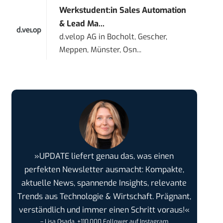
Werkstudent:in Sales Automation
& Lead Ma...
d.velop AG
in
Bocholt, Gescher,
Meppen, Münster, Osn...
»UPDATE liefert genau das, was einen
perfekten Newsletter ausmacht: Kompakte,
aktuelle News, spannende Insights, relevante
Trends aus Technologie & Wirtschaft. Prägnant,
verständlich und immer einen Schritt voraus!«
– Lisa Osada, +110.000 Follower auf Instagram