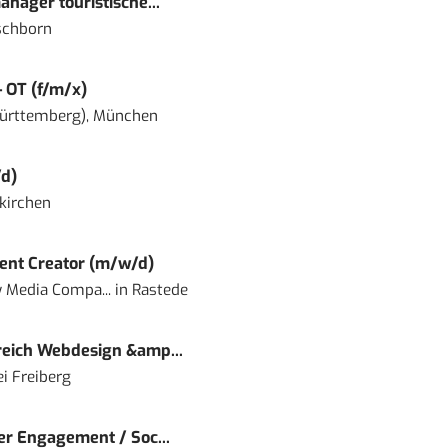
nager touristische...
schborn
– OT (f/m/x)
ürttemberg), München
d)
kirchen
ent Creator (m/w/d)
 Media Compa...
in
Rastede
eich Webdesign &amp...
i Freiberg
r Engagement / Soc...