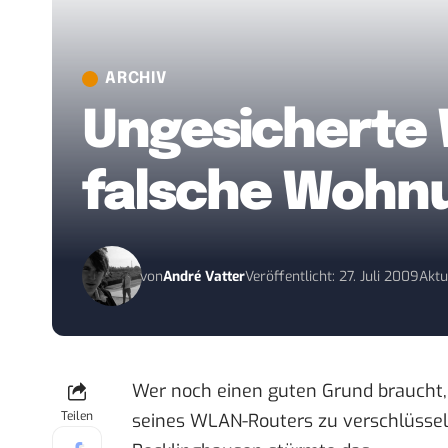
ARCHIV
Ungesicherte 
falsche Wohn
von
André Vatter
Veröffentlicht: 27. Juli 2009
Aktu
Wer noch einen guten Grund braucht, 
Teilen
seines WLAN-Routers zu verschlüsseln –