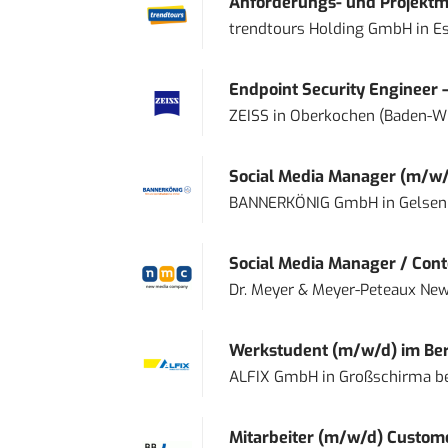
Anforderungs- und Projektma
trendtours Holding GmbH
in
E
Endpoint Security Engineer 
ZEISS
in
Oberkochen (Baden-W
Social Media Manager (m/w/
BANNERKÖNIG GmbH
in
Gelsen
Social Media Manager / Cont
Dr. Meyer & Meyer-Peteaux New
Werkstudent (m/w/d) im Ber
ALFIX GmbH
in
Großschirma be
Mitarbeiter (m/w/d) Custome