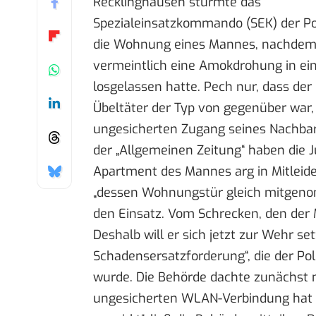
Recklinghausen stürmte das
Spezialeinsatzkommando (SEK) der Po
die Wohnung eines Mannes, nachdem
vermeintlich eine Amokdrohung in ei
losgelassen hatte. Pech nur, dass der 
Übeltäter der Typ von gegenüber war,
ungesicherten Zugang seines Nachbar
der „Allgemeinen Zeitung“
haben die J
Apartment des Mannes arg in Mitleid
„dessen Wohnungstür gleich mitgenom
den Einsatz. Vom Schrecken, den der 
Deshalb will er sich jetzt zur Wehr s
Schadensersatzforderung“, die der Po
wurde. Die Behörde dachte zunächst ni
ungesicherten WLAN-Verbindung hat 