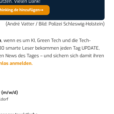
ützen. Vielen Dank!
thinking.de hinzufügen
(André Vatter / Bild:
Polizei Schleswig-Holstein
)
n
, wenn es um KI, Green Tech und die Tech-
00 smarte Leser bekommen jeden Tag UPDATE,
en News des Tages – und sichern sich damit ihren
enlos anmelden.
r (m/w/d)
ldorf