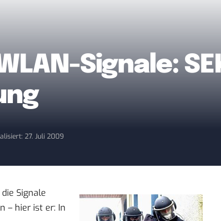
WLAN-Signale: SE
ung
alisiert: 27. Juli 2009
die Signale
 hier ist er: In