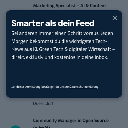
Marketing Specialist – AI & Content
Manag...
FEINMETALL GmbH
in
Herrenberg bei
Smarter als dein Feed
Stuttgart
Sei anderen immer einen Schritt voraus. Jeden
Morgen bekommst du die wichtigsten Tech-
Praktikum im E-Business – Business
News aus KI, Green Tech & digitaler Wirtschaft –
Inte...
direkt, exklusiv und kostenlos in deine Inbox.
Liebherr-Hausgeräte Ochsenhausen GmbH
in
Ulm
Praktikant*in – Social Media
Mit deiner Anmeldung bestätigst du unsere
Datenschutzerklärung
.
Management...
Garados Swimwear – MWN Holding GmbH
in
Düsseldorf
Community Manager:in Open Source