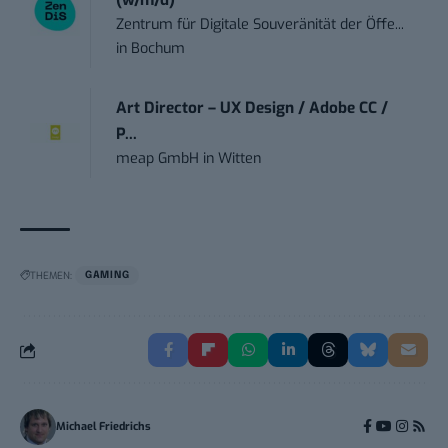
(w/m/d)
Zentrum für Digitale Souveränität der Öffe...
in
Bochum
Art Director – UX Design / Adobe CC /
P...
meap GmbH
in
Witten
THEMEN:
GAMING
Michael Friedrichs