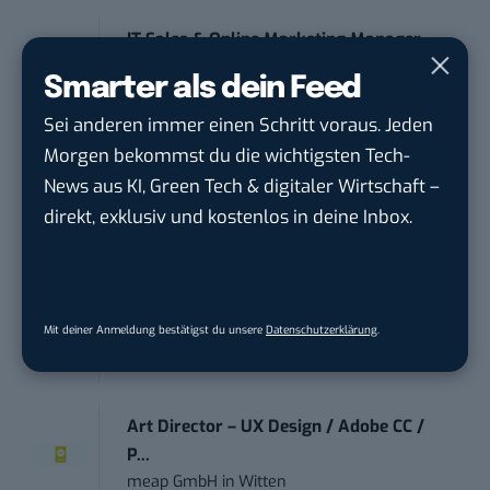
IT Sales & Online Marketing Manager
(m/w/...
Smarter als dein Feed
Instaffo GmbH
in
Karlsruhe
Sei anderen immer einen Schritt voraus. Jeden
Morgen bekommst du die wichtigsten Tech-
Marketing Manager – Content
News aus KI, Green Tech & digitaler Wirtschaft –
Marketing /...
direkt, exklusiv und kostenlos in deine Inbox.
Acura Fachklinik GmbH
in
Albstadt
Content Marketing Specialist Product &
Te...
Mit deiner Anmeldung bestätigst du unsere
Datenschutzerklärung
.
Ferdinand Bilstein GmbH & Co. KG
in
Ennepetal
Art Director – UX Design / Adobe CC /
P...
meap GmbH
in
Witten