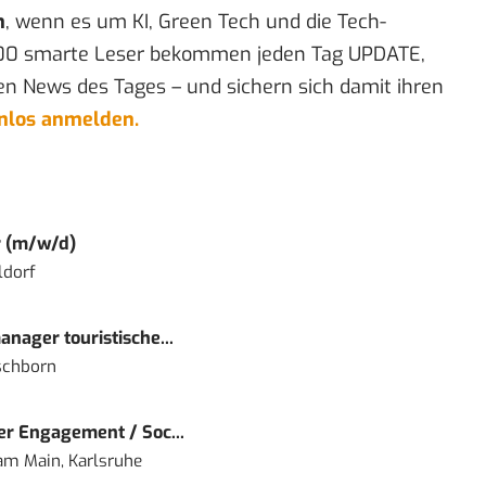
n
, wenn es um KI, Green Tech und die Tech-
00 smarte Leser bekommen jeden Tag UPDATE,
en News des Tages – und sichern sich damit ihren
enlos anmelden.
r (m/w/d)
ldorf
nager touristische...
schborn
r Engagement / Soc...
 am Main, Karlsruhe