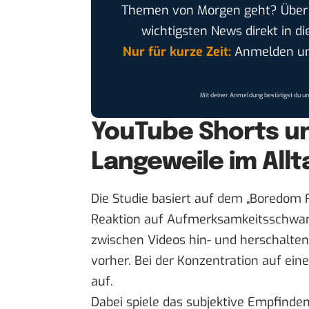
Themen von Morgen geht? Übe
wichtigsten News direkt in di
Nur für kurze Zeit:
Anmelden und
Mit deiner Anmeldung bestätigst du u
YouTube Shorts un
Langeweile im Allt
Die Studie basiert auf dem „Boredom 
Reaktion auf Aufmerksamkeitsschwa
zwischen Videos hin- und herschalten, 
vorher. Bei der Konzentration auf ein
auf.
Dabei spiele das subjektive Empfinden