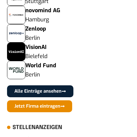
Stuttgart
novomind AG
Hamburg
Zenloop
Berlin
VisionAI
Bielefeld
World Fund
Berlin
Alle Einträge ansehen
Jetzt Firma eintragen
STELLENANZEIGEN