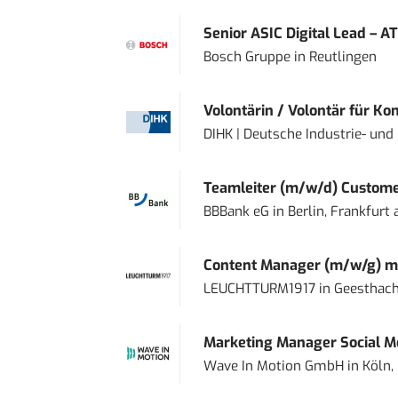
Senior ASIC Digital Lead – AT
Bosch Gruppe
in
Reutlingen
Volontärin / Volontär für Ko
DIHK | Deutsche Industrie- u
Teamleiter (m/w/d) Custome
BBBank eG
in
Berlin, Frankfurt
Content Manager (m/w/g) mi
LEUCHTTURM1917
in
Geesthach
Marketing Manager Social Me
Wave In Motion GmbH
in
Köln,