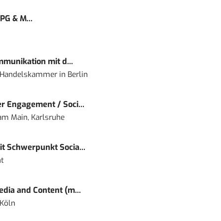
PG & M...
mmunikation mit d...
nd Handelskammer
in
Berlin
r Engagement / Soci...
 am Main, Karlsruhe
t Schwerpunkt Socia...
t
dia and Content (m...
 Köln