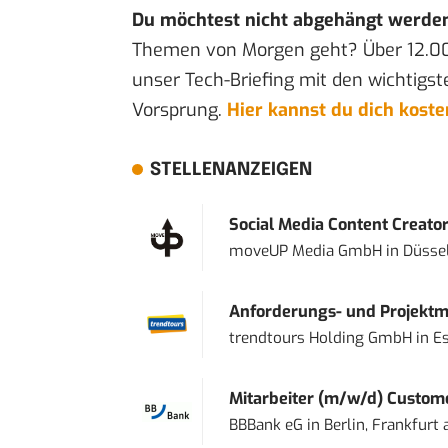
Du möchtest nicht abgehängt werde
Themen von Morgen geht? Über 12.0
unser Tech-Briefing mit den wichtigst
Vorsprung.
Hier kannst du dich kost
STELLENANZEIGEN
Social Media Content Creato
moveUP Media GmbH
in
Düsse
Anforderungs- und Projektma
trendtours Holding GmbH
in
E
Mitarbeiter (m/w/d) Custome
BBBank eG
in
Berlin, Frankfurt