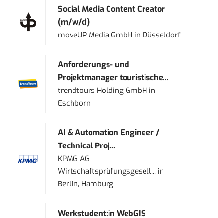
Social Media Content Creator
(m/w/d)
moveUP Media GmbH
in
Düsseldorf
Anforderungs- und
Projektmanager touristische...
trendtours Holding GmbH
in
Eschborn
AI & Automation Engineer /
Technical Proj...
KPMG AG
Wirtschaftsprüfungsgesell...
in
Berlin, Hamburg
Werkstudent:in WebGIS