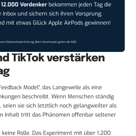
r
12.000 Vordenker
bekommen jeden Tag die
e Inbox und sichern sich ihren Vorsprung.
 mit etwas Glück Apple AirPods gewinnen!
nsere
Datenschutzerklärung
. Beim Gewinnspiel gelten die
AGB
.
d TikTok verstärken
ag
Feedback Model“, das Langeweile als eine
nkungen beschreibt. Wenn Menschen ständig
seien sie sich letztlich noch gelangweilter als
en Inhalt tritt das Phänomen offenbar seltener
 keine Rolle. Das Experiment mit über 1.200