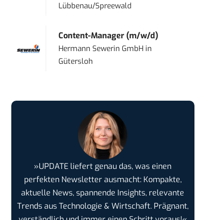
Lübbenau/Spreewald
Content-Manager (m/w/d)
Hermann Sewerin GmbH
in
Gütersloh
»UPDATE liefert genau das, was einen
perfekten Newsletter ausmacht: Kompakte,
aktuelle News, spannende Insights, relevante
Trends aus Technologie & Wirtschaft. Prägnant,
verständlich und immer einen Schritt voraus!«