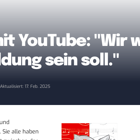
t YouTube: "Wir w
dung sein soll."
9
Aktualisiert: 17. Feb. 2025
 und
. Sie alle haben