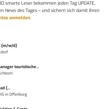
00 smarte Leser bekommen jeden Tag UPDATE,
en News des Tages – und sichern sich damit ihren
enlos anmelden.
r (m/w/d)
ldorf
nager touristische...
schborn
d (...
 KG
in
Offenburg