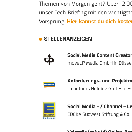
Themen von Morgen geht? Über 12.0
unser Tech-Briefing mit den wichtigst
Vorsprung.
Hier kannst du dich kost
STELLENANZEIGEN
Social Media Content Creato
moveUP Media GmbH
in
Düsse
Anforderungs- und Projektma
trendtours Holding GmbH
in
E
Social Media – / Channel – Lea
EDEKA Südwest Stiftung & Co.