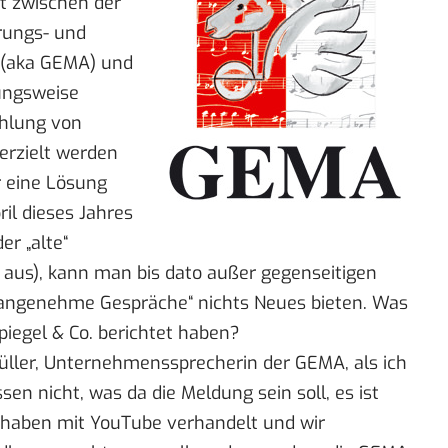
it zwischen der
rungs- und
 (aka
GEMA
) und
ungsweise
ahlung von
erzielt werden
 eine Lösung
ril dieses Jahres
er „alte“
 aus), kann man bis dato außer gegenseitigen
 angenehme Gespräche“ nichts Neues bieten. Was
piegel & Co. berichtet haben?
Müller, Unternehmenssprecherin der GEMA, als ich
sen nicht, was da die Meldung sein soll, es ist
r haben mit YouTube verhandelt und wir