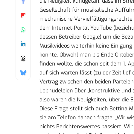
die Neuigkeit kundgetan, dass im Stre
Gesellschaft für musikalische Auffüh
mechanische Vervielfältigungsrechte
dem Internet-Portal YouTube (bezieh
dessen Betreiber Google) um die Bez
Musikvideos weiterhin keine Einigung 
konnte. Obwohl man bis Ende Oktober
finden wollte, die schon seit dem 1. Ap
auf sich warten lässt (zu der Zeit lief d
Vertrag zwischen den beiden Parteien
Lobhudeleien über „konstruktive und
also waren die Neuigkeiten, über die S
Diese Frage stellt sich auch Bettina 
sie am Telefon danach fragte: „Wir wis
nichts Berichtenswertes passiert. Wi