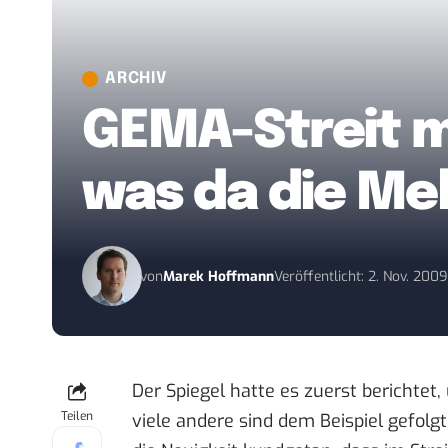
ARCHIV
GEMA-Streit mi
was da die Mel
von
Marek Hoffmann
Veröffentlicht: 2. Nov. 200
Der
Spiegel
hatte es zuerst berichtet,
Teilen
viele
andere
sind dem Beispiel gefolgt