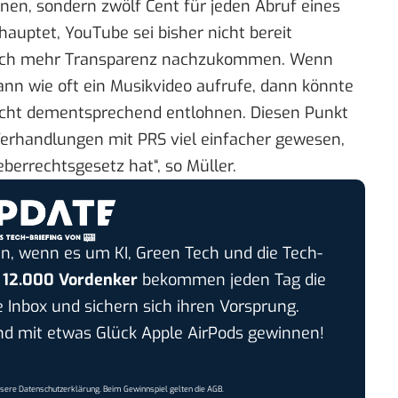
inen, sondern
zwölf Cent für jeden Abruf eines
ehauptet, YouTube sei bisher nicht bereit
nach mehr Transparenz nachzukommen. Wenn
nn wie oft ein Musikvideo aufrufe, dann könnte
icht dementsprechend entlohnen. Diesen Punkt
Verhandlungen mit PRS viel einfacher gewesen,
berrechtsgesetz hat“, so Müller.
n, wenn es um KI, Green Tech und die Tech-
r
12.000 Vordenker
bekommen jeden Tag die
e Inbox und sichern sich ihren Vorsprung.
 mit etwas Glück Apple AirPods gewinnen!
nsere
Datenschutzerklärung
. Beim Gewinnspiel gelten die
AGB
.