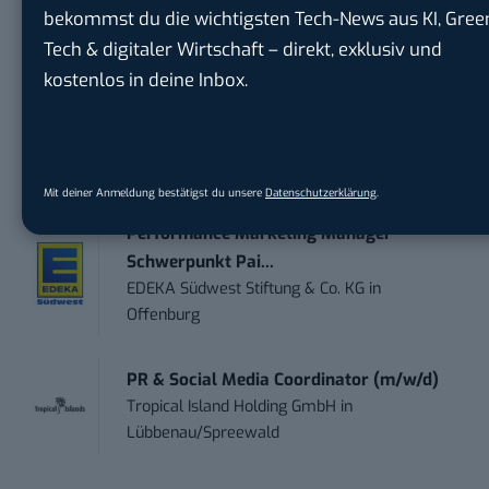
bekommst du die wichtigsten Tech-News aus KI, Gree
Ferdinand Bilstein GmbH & Co. KG
in
Tech & digitaler Wirtschaft – direkt, exklusiv und
Ennepetal
kostenlos in deine Inbox.
PR & Social Media Coordinator (m/w/d)
Tropical Island Holding GmbH
in
Königs
Wusterhausen
Mit deiner Anmeldung bestätigst du unsere
Datenschutzerklärung
.
Performance Marketing Manager
Schwerpunkt Pai...
EDEKA Südwest Stiftung & Co. KG
in
Offenburg
PR & Social Media Coordinator (m/w/d)
Tropical Island Holding GmbH
in
Lübbenau/Spreewald