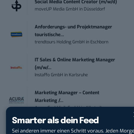
Social Media Content Creator (m/w/d)
moveUP Media GmbH
in
Düsseldorf
Anforderungs- und Projektmanager
touristische...
trendtours Holding GmbH
in
Eschborn
IT Sales & Online Marketing Manager
(m/w/...
Instaffo GmbH
in
Karlsruhe
Marketing Manager – Content
Marketing /...
Acura Fachklinik GmbH
in
Albstadt
Smarter als dein Feed
Content Marketing Specialist Product &
Sei anderen immer einen Schritt voraus. Jeden Morg
Te...