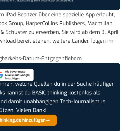
nsere
Datenschutzerklärung
. Beim Gewinnspiel gelten die
AGB
.
m iPad-Besitzer über eine spezielle App erlaubt,
ok Group, HarperCollins Publishers, Macmillan
 Schuster zu erwerben. Sie wird ab dem 3. April
nload bereit stehen, weitere Länder folgen im
fügbarkeits-Datum-Entgegenfiebern…
timmen, welche Quellen du in der Suche häufiger
cks kannst du BASIC thinking kostenlos als
und damit unabhängigen Tech-Journalismus
ützen. Vielen Dank!
thinking.de hinzufügen