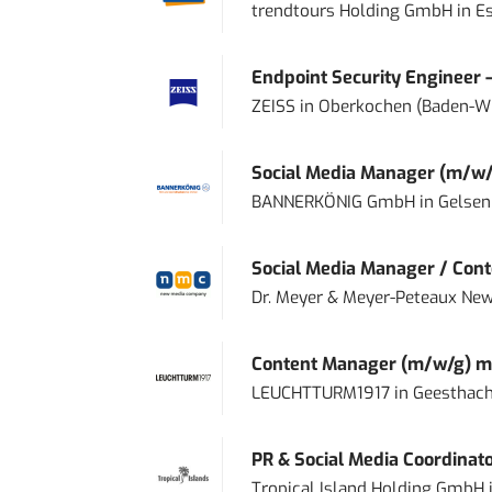
trendtours Holding GmbH
in
E
Endpoint Security Engineer 
ZEISS
in
Oberkochen (Baden-W
Social Media Manager (m/w/
BANNERKÖNIG GmbH
in
Gelsen
Social Media Manager / Cont
Dr. Meyer & Meyer-Peteaux New
Content Manager (m/w/g) mi
LEUCHTTURM1917
in
Geesthach
PR & Social Media Coordinat
Tropical Island Holding GmbH