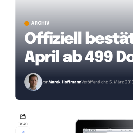
ARCHIV
Offiziell bestä
April ab 499 Do
von
Marek Hoffmann
Veröffentlicht: 5. März 201
Teilen