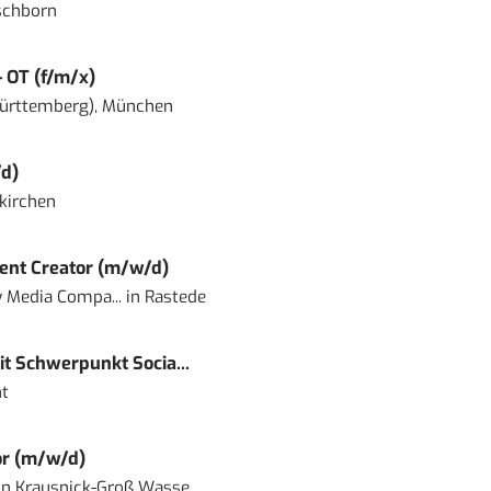
schborn
– OT (f/m/x)
ürttemberg), München
d)
kirchen
ent Creator (m/w/d)
 Media Compa...
in
Rastede
t Schwerpunkt Socia...
t
or (m/w/d)
in
Krausnick-Groß Wasse...