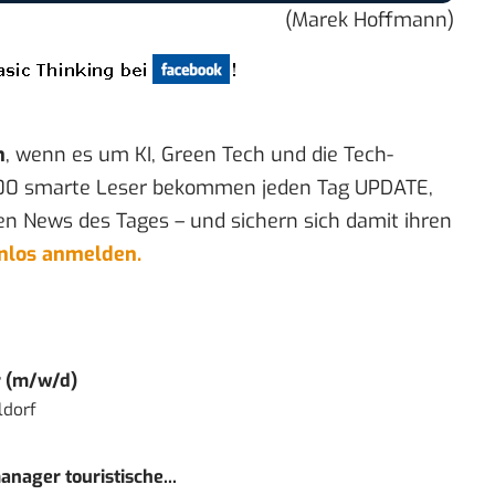
(Marek Hoffmann)
n
, wenn es um KI, Green Tech und die Tech-
00 smarte Leser bekommen jeden Tag UPDATE,
en News des Tages – und sichern sich damit ihren
enlos anmelden.
r (m/w/d)
ldorf
nager touristische...