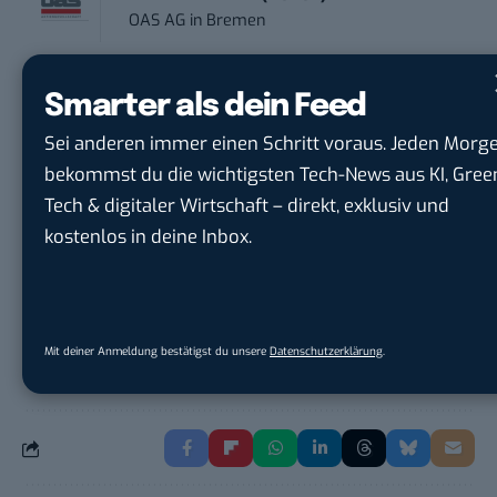
OAS AG
in
Bremen
Art Director – UX Design / Adobe CC /
Smarter als dein Feed
P...
Sei anderen immer einen Schritt voraus. Jeden Morg
meap GmbH
in
Witten
bekommst du die wichtigsten Tech-News aus KI, Gree
Tech & digitaler Wirtschaft – direkt, exklusiv und
Content-Manager (m/w/d)
kostenlos in deine Inbox.
Hermann Sewerin GmbH
in
Gütersloh
Mit deiner Anmeldung bestätigst du unsere
Datenschutzerklärung
.
THEMEN:
FACEBOOK