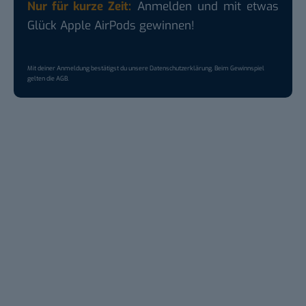
Nur für kurze Zeit:
Anmelden und mit etwas
Glück Apple AirPods gewinnen!
Mit deiner Anmeldung bestätigst du unsere
Datenschutzerklärung
. Beim Gewinnspiel
gelten die
AGB
.