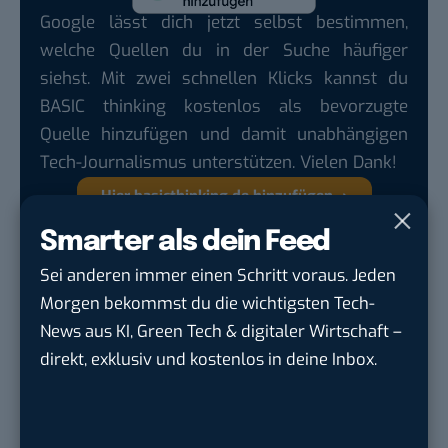
Google lässt dich jetzt selbst bestimmen,
welche Quellen du in der Suche häufiger
siehst. Mit zwei schnellen Klicks kannst du
BASIC thinking kostenlos als bevorzugte
Quelle hinzufügen und damit unabhängigen
Tech-Journalismus unterstützen. Vielen Dank!
Hier basicthinking.de hinzufügen
Smarter als dein Feed
(Marek Hoffmann)
Sei anderen immer einen Schritt voraus. Jeden
Morgen bekommst du die wichtigsten Tech-
Du möchtest nicht abgehängt werden
, wenn es um
News aus KI, Green Tech & digitaler Wirtschaft –
KI, Green Tech und die Tech-Themen von Morgen
direkt, exklusiv und kostenlos in deine Inbox.
geht? Über 12.000 smarte Leser bekommen jeden
Tag UPDATE, unser Tech-Briefing mit den
wichtigsten News des Tages – und sichern sich
damit ihren Vorsprung.
Hier kannst du dich