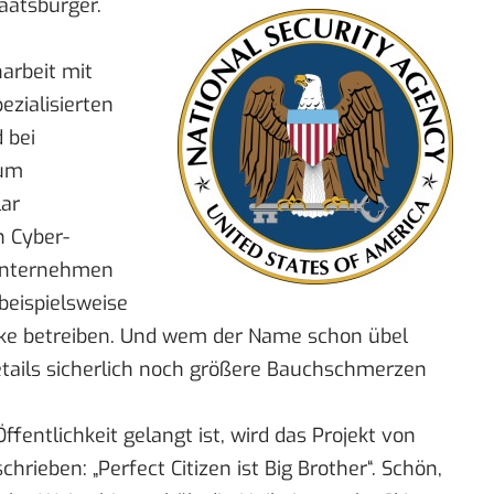
aatsbürger.
rbeit mit
ezialisierten
 bei
 um
lar
 Cyber-
e Unternehmen
beispielsweise
rke betreiben. Und wem der Name schon übel
Details sicherlich noch größere Bauchschmerzen
Öffentlichkeit gelangt ist, wird das Projekt von
hrieben: „Perfect Citizen ist Big Brother“. Schön,