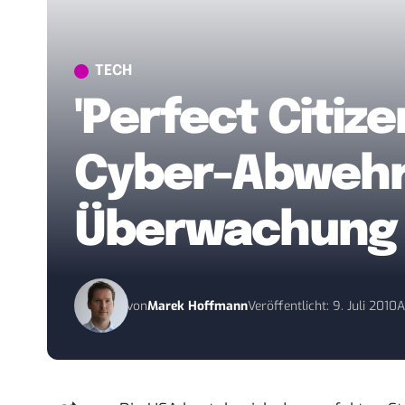
TECH
'Perfect Citize
Cyber-Abwehr-
Überwachung
von
Marek Hoffmann
Veröffentlicht: 9. Juli 2010
A