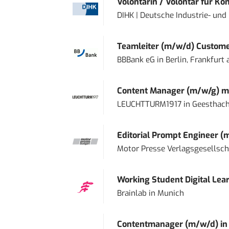
Volontärin / Volontär für Ko
DIHK | Deutsche Industrie- u
Teamleiter (m/w/d) Custome
BBBank eG
in
Berlin, Frankfurt
Content Manager (m/w/g) mi
LEUCHTTURM1917
in
Geesthach
Editorial Prompt Engineer (
Motor Presse Verlagsgesellsc
Working Student Digital Lear
Brainlab
in
Munich
Contentmanager (m/w/d) in T