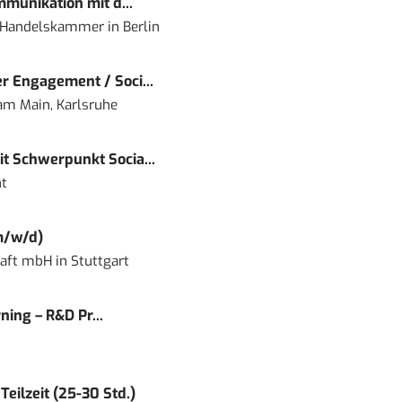
mmunikation mit d...
nd Handelskammer
in
Berlin
r Engagement / Soci...
 am Main, Karlsruhe
t Schwerpunkt Socia...
t
m/w/d)
haft mbH
in
Stuttgart
ning – R&D Pr...
eilzeit (25-30 Std.)