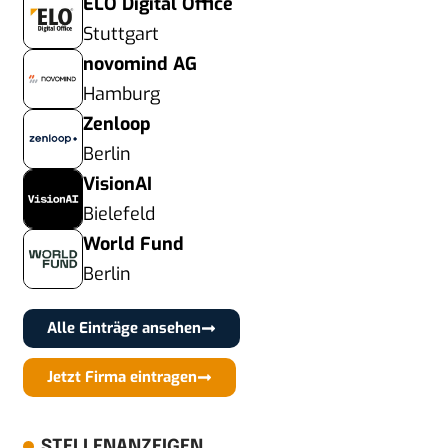
ELO Digital Office
Stuttgart
novomind AG
Hamburg
Zenloop
Berlin
VisionAI
Bielefeld
World Fund
Berlin
Alle Einträge ansehen
Jetzt Firma eintragen
STELLENANZEIGEN