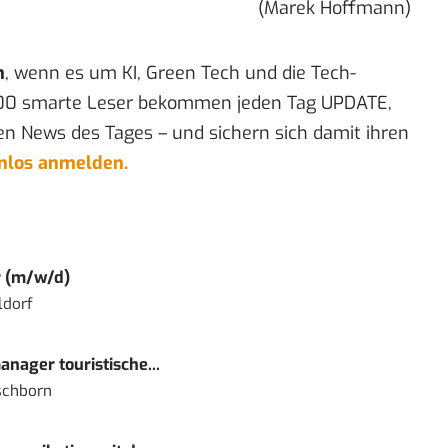
(Marek Hoffmann)
n
, wenn es um KI, Green Tech und die Tech-
00 smarte Leser bekommen jeden Tag UPDATE,
en News des Tages – und sichern sich damit ihren
enlos anmelden.
r (m/w/d)
ldorf
nager touristische...
schborn