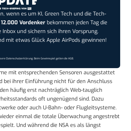
n, wenn es um KI, Green Tech und die Tech-
r
12.000 Vordenker
bekommen jeden Tag die
e Inbox und sichern sich ihren Vorsprung.
 mit etwas Glück Apple AirPods gewinnen!
nsere
Datenschutzerklärung
. Beim Gewinnspiel gelten die
AGB
.
teme mit entsprechenden Sensoren ausgestattet
d bei ihrer Einführung nicht für den Anschluss
rden häufig erst nachträglich Web-tauglich
rheitsstandards oft ungenügend sind. Dazu
twerke oder auch U-Bahn- oder Flugleitsysteme.
ieder einmal die totale Überwachung angestrebt
spielt. Und während die NSA es als längst