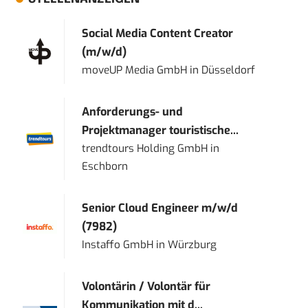
Social Media Content Creator
(m/w/d)
moveUP Media GmbH
in
Düsseldorf
Anforderungs- und
Projektmanager touristische...
trendtours Holding GmbH
in
Eschborn
Senior Cloud Engineer m/w/d
(7982)
Instaffo GmbH
in
Würzburg
Volontärin / Volontär für
Kommunikation mit d...