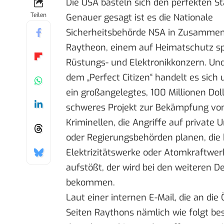
Die USA basteln sich den perfekten St
Teilen
Genauer gesagt ist es die Nationale
Sicherheitsbehörde
NSA
in Zusammena
Raytheon
, einem auf Heimatschutz sp
Rüstungs- und Elektronikkonzern. Und
dem „
Perfect Citizen
“ handelt es sich
ein großangelegtes, 100 Millionen Dol
schweres Projekt zur Bekämpfung von
Kriminellen, die Angriffe auf privat
oder Regierungsbehörden planen, die 
Elektrizitätswerke oder Atomkraftwe
aufstößt, der wird bei den weiteren 
bekommen.
Laut einer internen E-Mail, die an die 
Seiten Raythons nämlich wie folgt besc