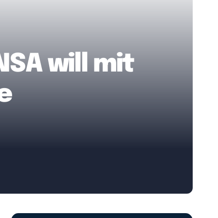
NSA will mit
e