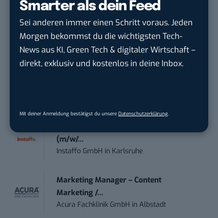
Smarter als dein Feed
STELLENANZEIGEN
Sei anderen immer einen Schritt voraus. Jeden
Social Media Content Creator (m/w/d)
Morgen bekommst du die wichtigsten Tech-
moveUP Media GmbH
in
Düsseldorf
News aus KI, Green Tech & digitaler Wirtschaft –
direkt, exklusiv und kostenlos in deine Inbox.
Anforderungs- und Projektmanager
touristische...
trendtours Holding GmbH
in
Eschborn
Mit deiner Anmeldung bestätigst du unsere
Datenschutzerklärung
.
IT Sales & Online Marketing Manager
(m/w/...
Instaffo GmbH
in
Karlsruhe
Marketing Manager – Content
Marketing /...
Acura Fachklinik GmbH
in
Albstadt