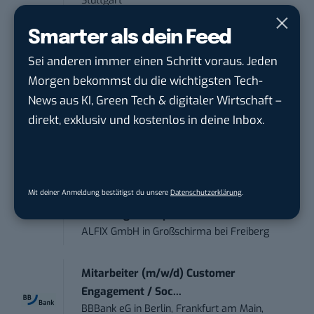
Stuttgart
Smarter als dein Feed
Working Student Digital Learning – R&D
Sei anderen immer einen Schritt voraus. Jeden
Pr...
Brainlab
in
Munich
Morgen bekommst du die wichtigsten Tech-
News aus KI, Green Tech & digitaler Wirtschaft –
direkt, exklusiv und kostenlos in deine Inbox.
Contentmanager (m/w/d) in Teilzeit (25-
30 Std.)
TECVIA Media GmbH
in
München
Mit deiner Anmeldung bestätigst du unsere
Datenschutzerklärung
.
Werkstudent (m/w/d) im Bereich
Webdesign &amp...
ALFIX GmbH
in
Großschirma bei Freiberg
Mitarbeiter (m/w/d) Customer
Engagement / Soc...
BBBank eG
in
Berlin, Frankfurt am Main,