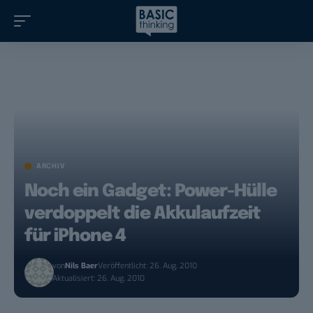
ARCHIV
Noch ein Gadget: Power-Hülle
verdoppelt die Akkulaufzeit
für iPhone 4
von
Nils Baer
Veröffentlicht: 26. Aug. 2010
Aktualisiert: 26. Aug. 2010