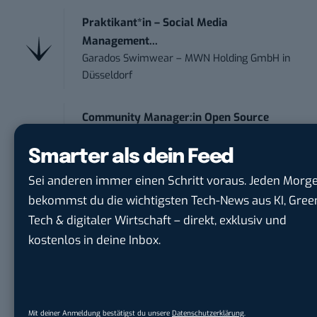
Praktikant*in – Social Media
Management...
Garados Swimwear – MWN Holding GmbH
in
Düsseldorf
Community Manager:in Open Source
(w/m/d)
Zentrum für Digitale Souveränität der Öffe...
Smarter als dein Feed
in
Bochum
Sei anderen immer einen Schritt voraus. Jeden Morg
bekommst du die wichtigsten Tech-News aus KI, Gree
Art Director – UX Design / Adobe CC /
Tech & digitaler Wirtschaft – direkt, exklusiv und
P...
kostenlos in deine Inbox.
meap GmbH
in
Witten
Referent Social Media / Content Creator
(w/m/d)
Mit deiner Anmeldung bestätigst du unsere
Datenschutzerklärung
.