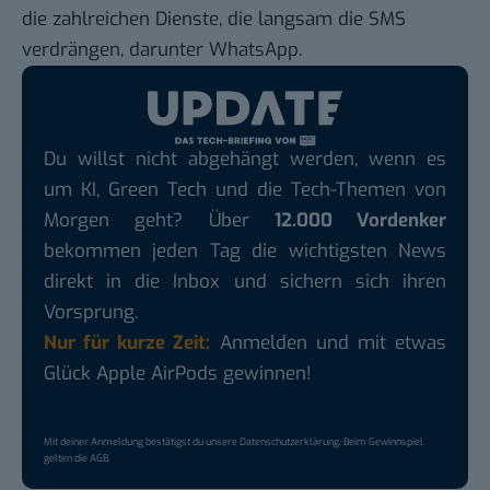
die zahlreichen Dienste, die langsam die SMS
verdrängen, darunter
WhatsApp
.
Du willst nicht abgehängt werden, wenn es
um KI, Green Tech und die Tech-Themen von
Morgen geht? Über
12.000 Vordenker
bekommen jeden Tag die wichtigsten News
direkt in die Inbox und sichern sich ihren
Vorsprung.
Nur für kurze Zeit:
Anmelden und mit etwas
Glück Apple AirPods gewinnen!
Mit deiner Anmeldung bestätigst du unsere
Datenschutzerklärung
. Beim Gewinnspiel
gelten die
AGB
.