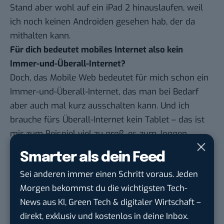
Stand aber wohl auf ein iPad 2 hinauslaufen, weil
ich noch keinen Androiden gesehen hab, der da
mithalten kann.
Für dich bedeutet mobiles Internet also kein
Immer-und-Überall-Internet?
Doch, das Mobile Web bedeutet für mich schon ein
Immer-und-Überall-Internet, das man bei Bedarf
aber auch mal kurz ausschalten kann. Und ich
brauche fürs Überall-Internet kein Tablet – das ist
mir zum Beispiel viel zu groß, es zum Joggen
mitzunehmen, während ich da durchaus mal das
Smarter als dein Feed
Smartphone mitnehme, um per GPS-App meine
Sei anderen immer einen Schritt voraus. Jeden
Laufdaten und mein Training für den nächsten
Morgen bekommst du die wichtigsten Tech-
Marathon zu erfassen.
News aus KI, Green Tech & digitaler Wirtschaft –
Der Newsletter
Mobilbranche.de
erscheint täglich
direkt, exklusiv und kostenlos in deine Inbox.
um 13 Uhr. Ein Crossposting des Topthemas gibt es