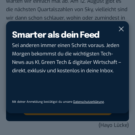
warten wir einfach mal ab. Am 12. August gibt es
die nächsten Quartalszahlen von Sky, vielleicht sind
wir dann schon schlauer, wohin oder zumindest in
welche genauere Richtung die Reise so geht.
Smarter als dein Feed
Sei anderen immer einen Schritt voraus. Jeden
Morgen bekommst du die wichtigsten Tech-
Google lässt dich jetzt selbst bestimmen,
News aus KI, Green Tech & digitaler Wirtschaft –
welche Quellen du in der Suche häufiger
direkt, exklusiv und kostenlos in deine Inbox.
siehst. Mit zwei schnellen Klicks kannst du
BASIC thinking kostenlos als bevorzugte
Quelle hinzufügen und damit unabhängigen
Tech-Journalismus unterstützen. Vielen Dank!
Mit deiner Anmeldung bestätigst du unsere
Datenschutzerklärung
.
Hier basicthinking.de hinzufügen
(Hayo Lücke)