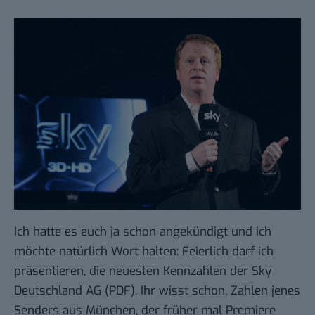
Ich hatte es euch ja schon angekündigt und ich
möchte natürlich Wort halten: Feierlich darf ich
präsentieren, die
neuesten Kennzahlen der Sky
Deutschland AG
(PDF). Ihr wisst schon, Zahlen jenes
Senders aus München, der früher mal Premiere