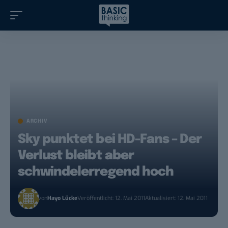
ARCHIV
Sky punktet bei HD-Fans – Der
Verlust bleibt aber
schwindelerregend hoch
von
Hayo Lücke
Veröffentlicht: 12. Mai 2011
Aktualisiert: 12. Mai 2011