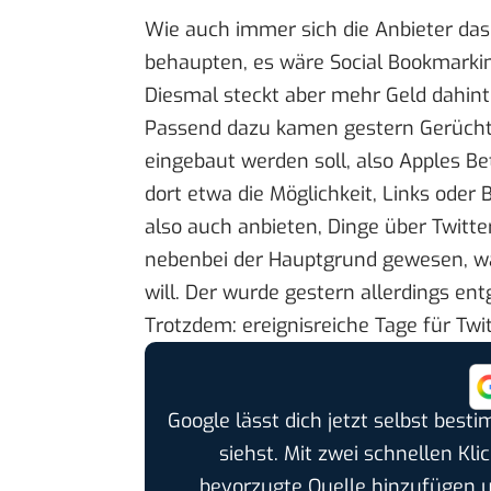
Wie auch immer sich die Anbieter das
behaupten, es wäre Social Bookmarkin
Diesmal steckt aber mehr Geld dahint
Passend dazu
kamen gestern Gerüch
eingebaut werden soll, also Apples Be
dort etwa die Möglichkeit, Links oder 
also auch anbieten, Dinge über Twitte
nebenbei der Hauptgrund gewesen, w
will. Der wurde gestern allerdings en
Trotzdem: ereignisreiche Tage für Twit
Google lässt dich jetzt selbst bes
siehst. Mit zwei schnellen Kli
bevorzugte Quelle hinzufügen 