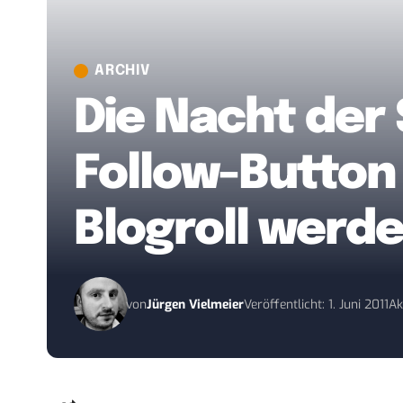
ARCHIV
Die Nacht der 
Follow-Button 
Blogroll werd
von
Jürgen Vielmeier
Veröffentlicht: 1. Juni 2011
Ak