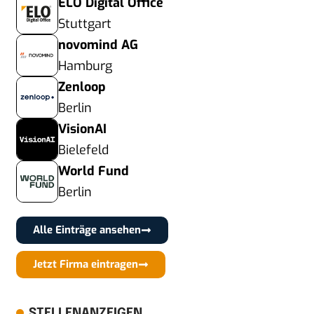
ELO Digital Office
Stuttgart
novomind AG
Hamburg
Zenloop
Berlin
VisionAI
Bielefeld
World Fund
Berlin
Alle Einträge ansehen
Jetzt Firma eintragen
STELLENANZEIGEN