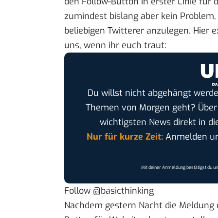
den Follow-Button in erster Linie für
zumindest bislang aber kein Problem
beliebigen Twitterer anzulegen. Hier 
uns, wenn ihr euch traut:
Du willst nicht abgehängt werde
Themen von Morgen geht? Übe
wichtigsten News direkt in di
Nur für kurze Zeit:
Anmelden und
Mit deiner Anmeldung bestätigst du u
Follow @basicthinking
Nachdem gestern Nacht
die Meldung 