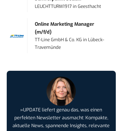
LEUCHTTURM1917
in
Geesthacht
Online Marketing Manager
(m/f/d)
TT-Line GmbH & Co. KG
in
Lübeck-
Travemünde
»UPDATE liefert genau das, was einen
perfekten Newsletter ausmacht: Kompakte,
aktuelle News, spannende Insights, relevante