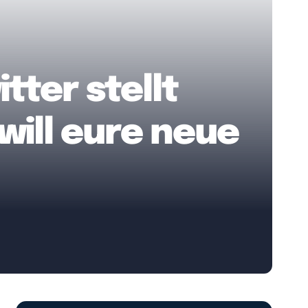
tter stellt
will eure neue