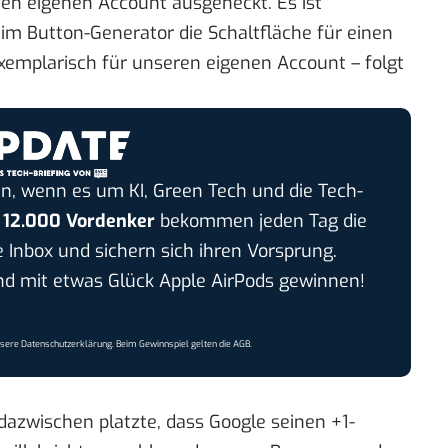
 den eigenen Account ausgeheckt. Es ist
, im
Button-Generator
die Schaltfläche für einen
exemplarisch für unseren eigenen Account – folgt
n, wenn es um KI, Green Tech und die Tech-
r
12.000 Vordenker
bekommen jeden Tag die
e Inbox und sichern sich ihren Vorsprung.
 mit etwas Glück Apple AirPods gewinnen!
nsere
Datenschutzerklärung
. Beim Gewinnspiel gelten die
AGB
.
dazwischen platzte
, dass Google seinen +1-