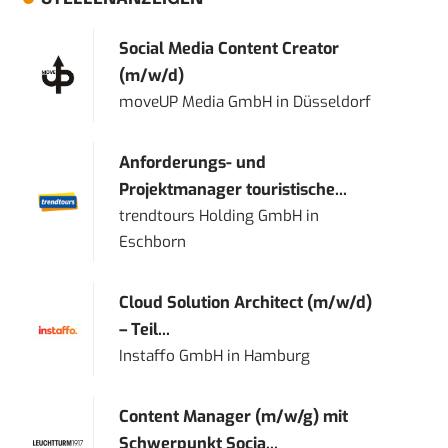
Social Media Content Creator
(m/w/d)
moveUP Media GmbH
in
Düsseldorf
Anforderungs- und
Projektmanager touristische...
trendtours Holding GmbH
in
Eschborn
Cloud Solution Architect (m/w/d)
– Teil...
Instaffo GmbH
in
Hamburg
Content Manager (m/w/g) mit
Schwerpunkt Socia...